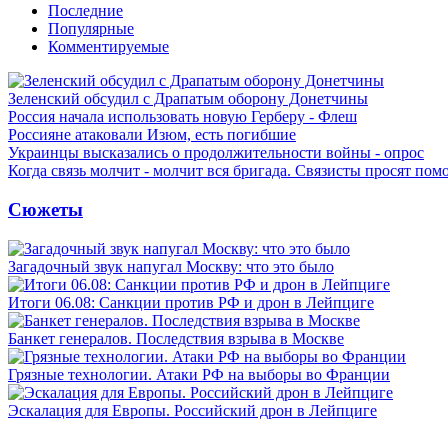
Последние
Популярные
Комментируемые
Зеленский обсудил с Драпатым оборону Донетчины
Россия начала использовать новую Герберу - Флеш
Россияне атаковали Изюм, есть погибшие
Украинцы высказались о продолжительности войны - опрос
Когда связь молчит - молчит вся бригада. Связисты просят по
Сюжеты
Загадочный звук напугал Москву: что это было
Итоги 06.08: Санкции против РФ и дрон в Лейпциге
Банкет генералов. Последствия взрыва в Москве
Грязные технологии. Атаки РФ на выборы во Франции
Эскалация для Европы. Российский дрон в Лейпциге