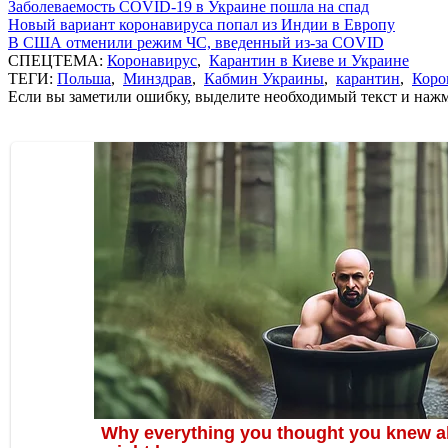
Заболеваемость COVID-19 в Украине пошла на спад
Новый вариант коронавируса попал из Индии в Европу
В США отменили режим ЧС, введенный из-за COVID
СПЕЦТЕМА:
Коронавирус
,
Карантин в Киеве и Украине
ТЕГИ:
Польша
,
Минздрав
,
Кабмин Украины
,
карантин
,
Коро
Если вы заметили ошибку, выделите необходимый текст и нажми