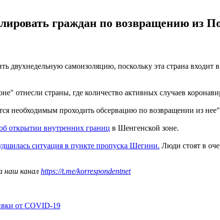
лировать граждан по возвращению из П
ть двухнедельную самоизоляцию, поскольку эта страна входит в
оне" отнесли страны, где количество активных случаев коронавир
яется необходимым проходить обсервацию по возвращении из нее"
об открытии внутренних границ
в Шенгенской зоне.
удшилась ситуация в пункте пропуска Шегини.
Люди стоят в оче
а наш канал
https://t.me/korrespondentnet
ивки от COVID-19