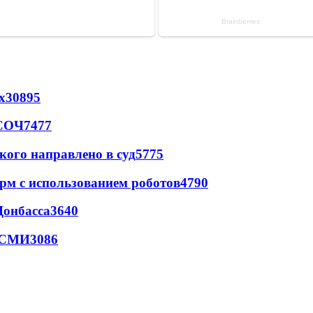
х
30895
 СОЧ
7477
кого направлено в суд
5775
рм с использованием роботов
4790
Донбасса
3640
- СМИ
3086