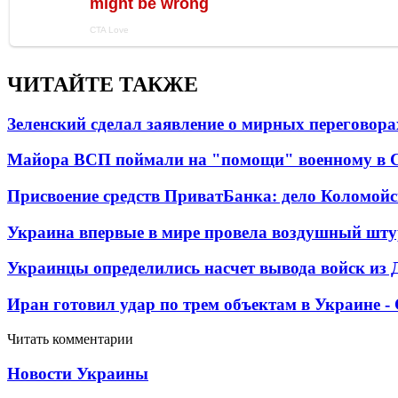
ЧИТАЙТЕ ТАКЖЕ
Зеленский сделал заявление о мирных переговора
Майора ВСП поймали на "помощи" военному в
Присвоение средств ПриватБанка: дело Коломойс
Украина впервые в мире провела воздушный шту
Украинцы определились насчет вывода войск из 
Иран готовил удар по трем объектам в Украине 
Читать комментарии
Новости Украины