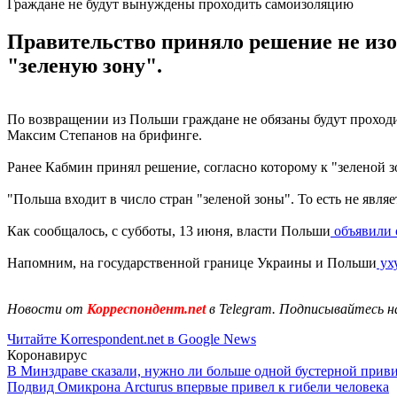
Граждане не будут вынуждены проходить самоизоляцию
Правительство приняло решение не изо
"зеленую зону".
По возвращении из Польши граждане не обязаны будут проходи
Максим Степанов на брифинге.
Ранее Кабмин принял решение, согласно которому к "зеленой з
"Польша входит в число стран "зеленой зоны". То есть не явл
Как сообщалось, с субботы, 13 июня, власти Польши
объявили 
Напомним, на государственной границе Украины и Польши
ух
Новости от
Корреспондент.net
в Telegram. Подписывайтесь н
Читайте Korrespondent.net в Google News
Коронавирус
В Минздраве сказали, нужно ли больше одной бустерной прив
Подвид Омикрона Arcturus впервые привел к гибели человека