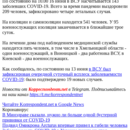
По состоянию на 10.00 16 июня в ВСУ насчитывается 143
заболевших COVID-19. Всего за время пандемии выздоровели
209 человек, зафиксировано четыре летальных случая.
На изоляции и самоизоляции находится 541 человек. У 95
военнослужащих изоляция заканчивается в ближайшие трое
суток.
На лечении дома под наблюдением медицинской службы
находится пять человек, в том числе в Хмельницкой области -
один военнослужащий, в Винницкой - два работника ВСУ, в
Киевской - два военнослужащих.
Как сообщалось, по состоянию на 13 июня
в ВСУ был
зафиксирован очередной суточный всплеск заболеваемости
COVID-19
: было подтверждено 19 новых случаев.
Новости от
Корреспондент.net
в Telegram. Подписывайтесь
на наш канал
https://t.me/korrespondentnet
Читайте Korrespondent.net в Google News
Коронавирус
В Минздраве сказали, нужно ли больше одной бустерной
прививки от COVID-19
Подвид Омикрона Arcturus впервые привел к гибели человека