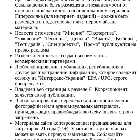
Ссылка должна быть размещена в независимости от
полного либо частичного использования материалов.
Гиперссылка (для интернет- изданий) – должна быть
размещена в подзаголовке или в первом абзаце
материала.
Новости с пометками "Мнение", "Экспертиза",
"Заявление", "Регионы", "Деньги", "Власть", "Выборы",
"Тест-драйв", "Спецпроекты", "Промо" публикуются на
правах рекламы.
Раздел Спецпроекты создается совместно с
коммерческими партнерами.
Любое копирование, публикация, републикация и
другое распространение информации, которое содержит
ссылку на "Интерфакс-Украина", EPA / UPG, строго
воспрещается.
Владелец веб-страницы в разделе Я- Корреспондент
является автор публикации.
Любое копирование, перепечатка и воспроизведение
фотографий и/или аудиовизуальных материалов,
принадлежащих правообладателю Getty Images, строго
запрещено.
Материалы сайта korrespondent.net предназначены для
лиц старше 21 года (21+). Участие в азартных играх
может вызвать игровую зависимость. Соблюдайте
правила (принципы) ответственной игры. При