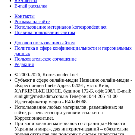
RSS-ленты
E-mail рассылка
Контакты
Реклама на сайте
Использование материалов korrespondent.net
Правила пользования сайтом
Договор пользования сайтом
Политика в сфере конфиденциальности и персональных
данных
Пользовательское соглашение
Редакция
© 2000-2026, Korrespondent.net
Субъект в сфере онлайн-медиа Название онлайн-медиа -
«КореспонденТ.net» Адрес: 02091, місто Київ,
ХАРКІВСЬКЕ ШОСЕ, будинок 172-Б, офіс 208/1 E-mail:
sunlight@mediadim.com.ua
Телефон: 044-205-43-00
Идентификатор медиа - R40-06068
Использование любых материалов, размещённых на
сайте, разрешается при условии ссылки на
Корреспондент.net.
При копировании материалов со страницы «Новости
Украины и мира», для интернет-изданий – обязательна
прямая открытая для поисковых систем гиперссылка.