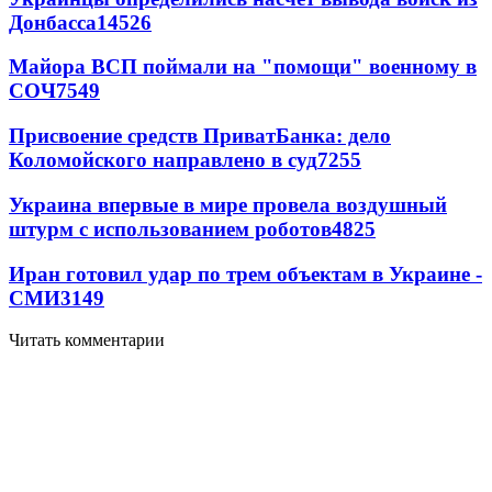
Донбасса
14526
Майора ВСП поймали на "помощи" военному в
СОЧ
7549
Присвоение средств ПриватБанка: дело
Коломойского направлено в суд
7255
Украина впервые в мире провела воздушный
штурм с использованием роботов
4825
Иран готовил удар по трем объектам в Украине -
СМИ
3149
Читать комментарии