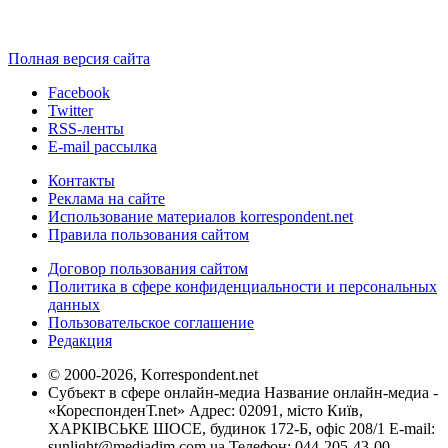
Полная версия сайта
Facebook
Twitter
RSS-ленты
E-mail рассылка
Контакты
Реклама на сайте
Использование материалов korrespondent.net
Правила пользования сайтом
Договор пользования сайтом
Политика в сфере конфиденциальности и персональных
данных
Пользовательское соглашение
Редакция
© 2000-2026, Korrespondent.net
Субъект в сфере онлайн-медиа Название онлайн-медиа -
«КореспонденТ.net» Адрес: 02091, місто Київ,
ХАРКІВСЬКЕ ШОСЕ, будинок 172-Б, офіс 208/1 E-mail:
sunlight@mediadim.com.ua
Телефон: 044-205-43-00