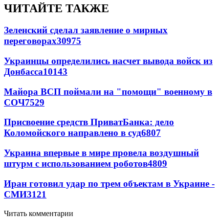
ЧИТАЙТЕ ТАКЖЕ
Зеленский сделал заявление о мирных
переговорах
30975
Украинцы определились насчет вывода войск из
Донбасса
10143
Майора ВСП поймали на "помощи" военному в
СОЧ
7529
Присвоение средств ПриватБанка: дело
Коломойского направлено в суд
6807
Украина впервые в мире провела воздушный
штурм с использованием роботов
4809
Иран готовил удар по трем объектам в Украине -
СМИ
3121
Читать комментарии