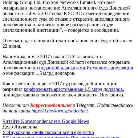
Holding Group Ltd, Foxtron Networks Limited, которые
оспаривали постановление Апелляционного суда Донецкой
области от 24 мая 2017 года. КУС ВС отменил определение
апелляционного суда об отказе в открытии апелляционного
производства и назначил новое рассмотрение в суде
апелляционной инстанции", – говорится в сообщении.
Отмечается, что полный текст постановления будет объявлен
22 июня.
Напомним, в мае 2017 года в ГПУ заявили, что
Апелляционный суд Донецкой области отказался открывать
производство
по поданной адвокатами Януковича апелляции
о конфискации 1,5 млрд долларов.
Как известно, в апреле 2017 суд последней инстанции
разрешил
конфисковать арестованные 1,5 млрд долларов
,
принадлежавших окружению экс-президента Януковича.
Новости от
Корреспондент.net
в Telegram. Подписывайтесь
на наш канал
https://t.me/korrespondentnet
Читайте Korrespondent.net в Google News
Дело Януковича
У Януковича конфисковали все имущество
ЕС не продлил санкции против Януковича за хищение