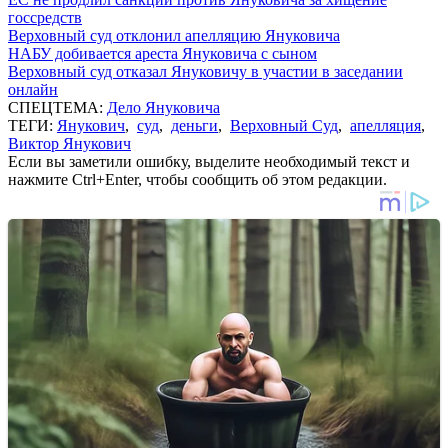
госсредств
Верховный суд отклонил апелляцию Януковича
НАБУ добивается ареста Януковича с сыном
Верховный суд отказал Януковичу в участии в заседании
онлайн
СПЕЦТЕМА:
Дело Януковича
ТЕГИ:
Янукович
,
суд
,
деньги
,
Верховный Суд
,
апелляция
,
Виктор Янукович
Если вы заметили ошибку, выделите необходимый текст и
нажмите Ctrl+Enter, чтобы сообщить об этом редакции.