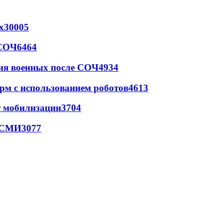
х
30005
 СОЧ
6464
ия военных после СОЧ
4934
рм с использованием роботов
4613
т мобилизации
3704
- СМИ
3077