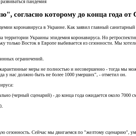
 развиваться пандемия
", согласно которому до конца года от
емии коронавируса в Украине. Как заявил главный санитарный в
 на территории Украины эпидемия коронавируса. Но ретроспект
ку только Восток в Европе выбивается из сезонности. Мы хотели
тинных ограничений.
м карантинные меры не полностью и несовершенно - тогда мы мо
гда у нас должно быть не более 1000 умерших", - отметил он.
ируса:
льно (черный сценарий) - до конца года ожидается около 7000 с
0.
вую сезонность. Сейчас мы двигаемся по "желтому сценарию", ум