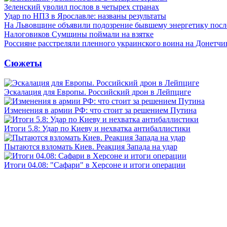
Зеленский уволил послов в четырех странах
Удар по НПЗ в Ярославле: названы результаты
На Львовщине объявили подозрение бывшему энергетику посл
Налоговиков Сумщины поймали на взятке
Россияне расстреляли пленного украинского воина на Донетчи
Сюжеты
Эскалация для Европы. Российский дрон в Лейпциге
Изменения в армии РФ: что стоит за решением Путина
Итоги 5.8: Удар по Киеву и нехватка антибаллистики
Пытаются взломать Киев. Реакция Запада на удар
Итоги 04.08: "Сафари" в Херсоне и итоги операции