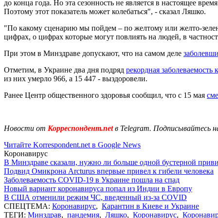
до конца года. Но эта сезонность не является в настоящее вр
Поэтому этот показатель может колебаться", - сказал Ляшко.
"По какому сценарию мы пойдем – по желтому или желто-зелено
цифрах, о цифрах которые могут повлиять на людей, в частност
При этом в Минздраве допускают, что на самом деле
заболевши
Отметим, в Украине два дня подряд
рекордная заболеваемость 
из них умерло 966, а 15 447 - выздоровели.
Ранее Центр общественного здоровья сообщил, что с 15 мая
сме
Новости от
Корреспондент.net
в Telegram. Подписывайтесь н
Читайте Korrespondent.net в Google News
Коронавирус
В Минздраве сказали, нужно ли больше одной бустерной прив
Подвид Омикрона Arcturus впервые привел к гибели человека
Заболеваемость COVID-19 в Украине пошла на спад
Новый вариант коронавируса попал из Индии в Европу
В США отменили режим ЧС, введенный из-за COVID
СПЕЦТЕМА:
Коронавирус
,
Карантин в Киеве и Украине
ТЕГИ:
Минздрав
,
пандемия
,
Ляшко
,
Коронавирус
,
Коронавир