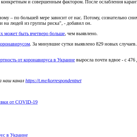
емя конкретным и совершенным фактором. После ослабления каран
му – по большей мере зависит от нас. Потому, сознательно сни
и на людей из группы риска", - добавил он.
х может быть вчетверо больше
, чем выявлено.
коронавирусом
. За минувшие сутки выявлено 829 новых случаев. 
ртность от коронавируса в Украине
выросла почти вдвое - с 476 
а наш канал
https://t.me/korrespondentnet
ивки от COVID-19
ус в Украине