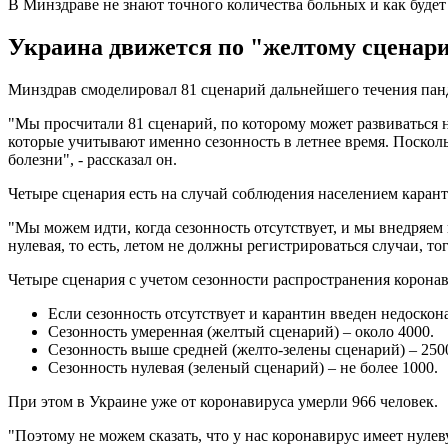
В Минздраве не знают точного количества больных и как будет
Украина движется по "желтому сценарию
Минздрав смоделировал 81 сценарий дальнейшего течения панд
"Мы просчитали 81 сценарий, по которому может развиваться
которые учитывают именно сезонность в летнее время. Посколь
болезни", - рассказал он.
Четыре сценария есть на случай соблюдения населением каран
"Мы можем идти, когда сезонность отсутствует, и мы внедряе
нулевая, то есть, летом не должны регистрироваться случаи, то
Четыре сценария с учетом сезонности распространения коронав
Если сезонность отсутствует и карантин введен недоскона
Сезонность умеренная (желтый сценарий) – около 4000.
Сезонность выше средней (желто-зелены сценарий) – 250
Сезонность нулевая (зеленый сценарий) – не более 1000.
При этом в Украине уже от коронавируса умерли 966 человек.
"Поэтому не можем сказать, что у нас коронавирус имеет нуле