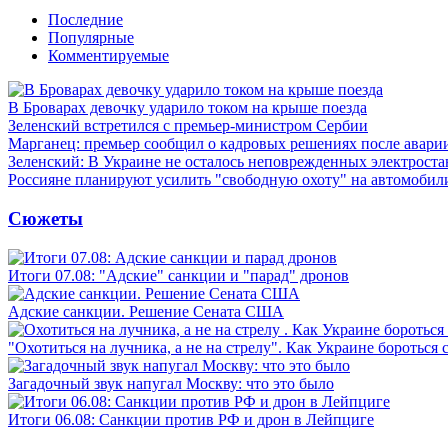
Последние
Популярные
Комментируемые
В Броварах девочку ударило током на крыше поезда
Зеленский встретился с премьер-министром Сербии
Марганец: премьер сообщил о кадровых решениях после авари
Зеленский: В Украине не осталось неповрежденных электрост
Россияне планируют усилить "свободную охоту" на автомобил
Сюжеты
Итоги 07.08: "Адские" санкции и "парад" дронов
Адские санкции. Решение Сената США
"Охотиться на лучника, а не на стрелу". Как Украине бороться 
Загадочный звук напугал Москву: что это было
Итоги 06.08: Санкции против РФ и дрон в Лейпциге