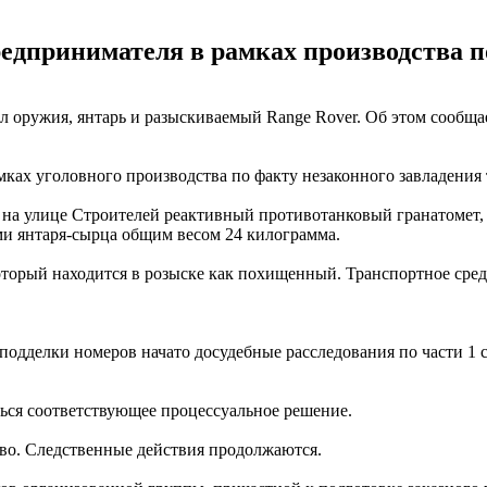
едпринимателя в рамках производства п
л оружия, янтарь и разыскиваемый Range Rover. Об этом сообща
амках уголовного производства по факту незаконного завладени
а улице Строителей реактивный противотанковый гранатомет, тр
ми янтаря-сырца общим весом 24 килограмма.
который находится в розыске как похищенный. Транспортное сре
одделки номеров начато досудебные расследования по части 1 ста
ться соответствующее процессуальное решение.
тво. Следственные действия продолжаются.