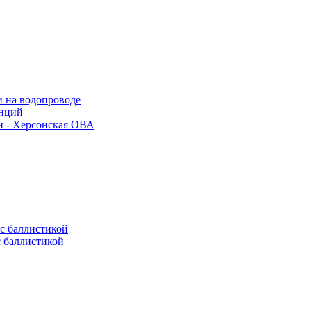
и на водопроводе
анций
и - Херсонская ОВА
с баллистикой