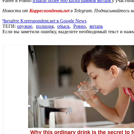
Ранее в Ровно
изъяли более 600 килограммов янтаря
у участни
Новости от
Корреспондент.net
в Telegram. Подписывайтесь н
Читайте Korrespondent.net в Google News
ТЕГИ:
оружие
,
полиция
,
обыск
,
Ровно
,
янтарь
Если вы заметили ошибку, выделите необходимый текст и нажми