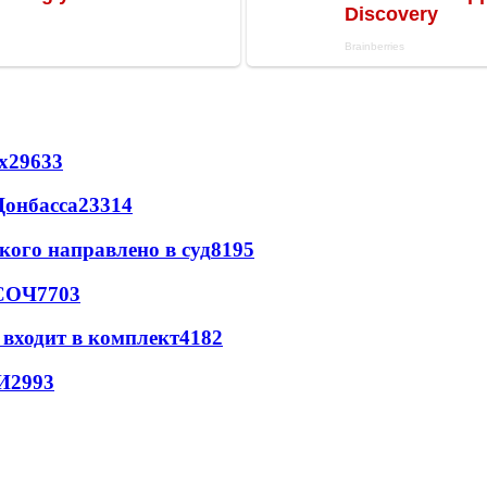
х
29633
Донбасса
23314
кого направлено в суд
8195
 СОЧ
7703
 входит в комплект
4182
И
2993