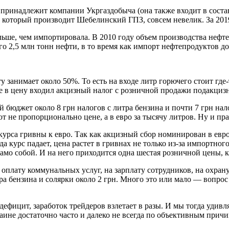
ринадлежит компании Укргаздобыча (она также входит в состав
 который производит Шебелинский ГПЗ, совсем невелик. За 2019 
льше, чем импортировала. В 2010 году объем производства нефт
о 2,5 млн тонн нефти, в то время как импорт нефтепродуктов до
 занимает около 50%. То есть на входе литр горючего стоит где-
в цену входил акцизный налог с розничной продажи подакцизны
 бюджет около 8 грн налогов с литра бензина и почти 7 грн на
т не пропорционально цене, а в евро за тысячу литров. Ну и пр
урса гривны к евро. Так как акцизный сбор номинирован в евро. 
огда курс падает, цена растет в гривнах не только из-за импорт
мо собой. И на него приходится одна шестая розничной цены, к
оплату коммунальных услуг, на зарплату сотрудников, на охрану
а бензина и солярки около 2 грн. Много это или мало — вопрос
дефицит, заработок трейдеров взлетает в разы. И мы тогда удивля
ине достаточно часто и далеко не всегда по объективным причин