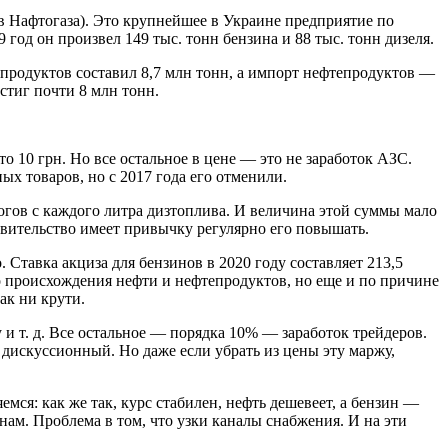
 Нафтогаза). Это крупнейшее в Украине предприятие по
год он произвел 149 тыс. тонн бензина и 88 тыс. тонн дизеля.
епродуктов составил 8,7 млн тонн, а импорт нефтепродуктов —
стиг почти 8 млн тонн.
то 10 грн. Но все остальное в цене — это не заработок АЗС.
х товаров, но с 2017 года его отменили.
логов с каждого литра дизтоплива. И величина этой суммы мало
авительство имеет привычку регулярно его повышать.
Ставка акциза для бензинов в 2020 году составляет 213,5
ного происхождения нефти и нефтепродуктов, но еще и по причине
ак ни крути.
 и т. д. Все остальное — порядка 10% — заработок трейдеров.
 дискуссионный. Но даже если убрать из цены эту маржу,
емся: как же так, курс стабилен, нефть дешевеет, а бензин —
ам. Проблема в том, что узки каналы снабжения. И на эти