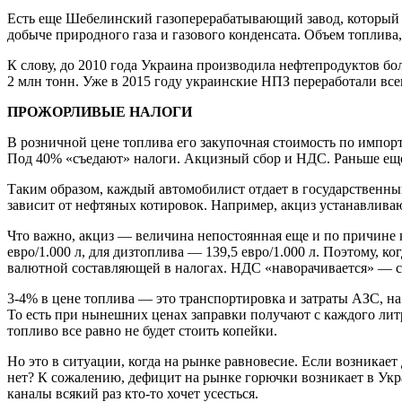
Есть еще Шебелинский газоперерабатывающий завод, который п
добыче природного газа и газового конденсата. Объем топлива,
К слову, до 2010 года Украина производила нефтепродуктов бо
2 млн тонн. Уже в 2015 году украинские НПЗ переработали всег
ПРОЖОРЛИВЫЕ НАЛОГИ
В розничной цене топлива его закупочная стоимость по импорту
Под 40% «съедают» налоги. Акцизный сбор и НДС. Раньше еще 
Таким образом, каждый автомобилист отдает в государственный
зависит от нефтяных котировок. Например, акциз устанавливаю
Что важно, акциз — величина непостоянная еще и по причине к
евро/1.000 л, для дизтоплива — 139,5 евро/1.000 л. Поэтому, к
валютной составляющей в налогах. НДС «наворачивается» — са
3-4% в цене топлива — это транспортировка и затраты АЗС, на 
То есть при нынешних ценах заправки получают с каждого литр
топливо все равно не будет стоить копейки.
Но это в ситуации, когда на рынке равновесие. Если возникает 
нет? К сожалению, дефицит на рынке горючки возникает в Укра
каналы всякий раз кто-то хочет усесться.