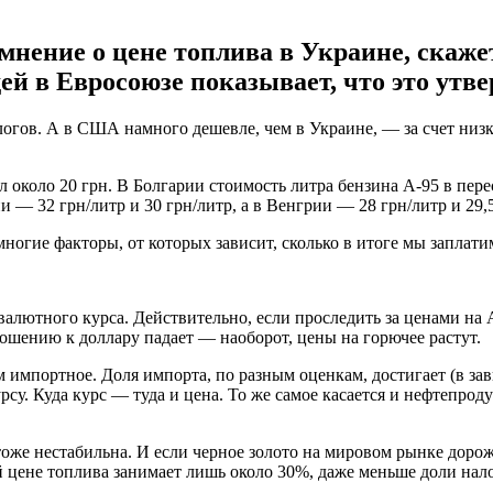
 мнение о цене топлива в Украине, скаж
дей в Евросоюзе показывает, что это утв
алогов. А в США намного дешевле, чем в Украине, — за счет ни
л около 20 грн. В Болгарии стоимость литра бензина А-95 в пер
и — 32 грн/литр и 30 грн/литр, а в Венгрии — 28 грн/литр и 29,
многие факторы, от которых зависит, сколько в итоге мы заплати
 валютного курса. Действительно, если проследить за ценами на 
ошению к доллару падает — наоборот, цены на горючее растут.
 импортное. Доля импорта, по разным оценкам, достигает (в за
рсу. Куда курс — туда и цена. То же самое касается и нефтепро
оже нестабильна. И если черное золото на мировом рынке дорожае
 цене топлива занимает лишь около 30%, даже меньше доли налог