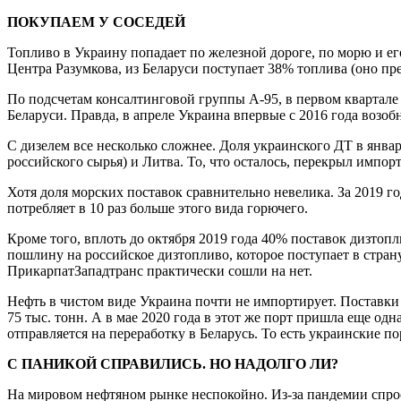
ПОКУПАЕМ У СОСЕДЕЙ
Топливо в Украину попадает по железной дороге, по морю и е
Центра Разумкова, из Беларуси поступает 38% топлива (оно п
По подсчетам консалтинговой группы А-95, в первом квартале
Беларуси. Правда, в апреле Украина впервые с 2016 года возо
С дизелем все несколько сложнее. Доля украинского ДТ в янва
российского сырья) и Литва. То, что осталось, перекрыл импор
Хотя доля морских поставок сравнительно невелика. За 2019 г
потребляет в 10 раз больше этого вида горючего.
Кроме того, вплоть до октября 2019 года 40% поставок дизтопл
пошлину на российское дизтопливо, которое поступает в стра
ПрикарпатЗападтранс практически сошли на нет.
Нефть в чистом виде Украина почти не импортирует. Поставки
75 тыс. тонн. А в мае 2020 года в этот же порт пришла еще од
отправляется на переработку в Беларусь. То есть украинские 
С ПАНИКОЙ СПРАВИЛИСЬ. НО НАДОЛГО ЛИ?
На мировом нефтяном рынке неспокойно. Из-за пандемии спрос