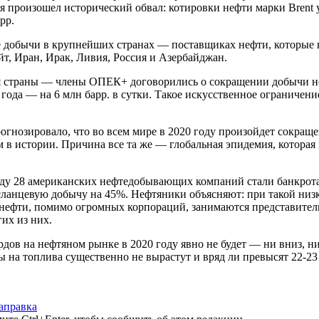
ля произошел исторический обвал: котировки нефти марки Brent 
рр.
е добычи в крупнейших странах — поставщиках нефти, которые 
ейт, Иран, Ирак, Ливия, Россия и Азербайджан.
ля страны — члены ОПЕК+ договорились о сокращении добычи нефт
2 года — на 6 млн барр. в сутки. Такое искусственное ограничен
нозировало, что во всем мире в 2020 году произойдет сокращен
 в истории. Причина все та же — глобальная эпидемия, которая
ду 28 американских нефтедобывающих компаний стали банкротами
сланцевую добычу на 45%. Нефтяники объясняют: при такой низ
нефти, помимо огромных корпораций, занимаются представители
их из них.
рдов на нефтяном рынке в 2020 году явно не будет — ни вниз, 
ны на топлива существенно не вырастут и вряд ли превысят 22-23
аправка