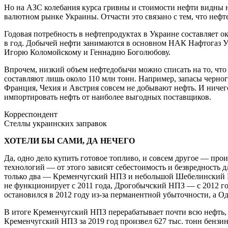
Но на АЗС колебания курса гривны и стоимости нефти видны не 
валютном рынке Украины. Отчасти это связано с тем, что нефт
Годовая потребность в нефтепродуктах в Украине составляет ок
в год. Добычей нефти занимаются в основном НАК Нафтогаз Ук
Игорю Коломойскому и Геннадию Боголюбову.
Впрочем, низкий объем нефтедобычи можно списать на то, что 
составляют лишь около 110 млн тонн. Например, запасы черног
Франция, Чехия и Австрия совсем не добывают нефть. И ничег
импортировать нефть от наиболее выгодных поставщиков.
Корреспондент
Стеллы украинских заправок
ХОТЕЛИ БЫ САМИ, ДА НЕЧЕГО
Да, одно дело купить готовое топливо, и совсем другое — прои
технологий — от этого зависят себестоимость и безвредност
только два — Кременчугский НПЗ и небольшой Шебелинский ГП
не функционирует с 2011 года, Дрогобычский НПЗ — с 2012 го
остановился в 2012 году из-за перманентной убыточности, а Од
В итоге Кременчугский НПЗ перерабатывает почти всю нефть,
Кременчугский НПЗ за 2019 год произвел 627 тыс. тонн бензинов