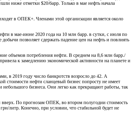
ушли ниже отметки $20/барр. Только в мае нефть начала
входят в ОПЕК+. Членами этой организации является около
и в мае-июне 2020 года на 10 млн барр. в сутки, с июля по
ие добычи позволяет сдержать падение цен на нефть и повлиять
ие объемов потребления нефти. В среднем на 8,6 млн барр./
 привела к замедлению экономической активности на планете и
, в 2019 году число банкротств возросло до 42. А
кой стоимости нефти сланцевый бизнес попросту не имеет
 небольшого бизнеса. Они легко как прекращают работы, так
ни вверх. По прогнозам ОПЕК, во втором полугодии стоимость
 грн/литр. Конечно, при условии, что стабильной будет не