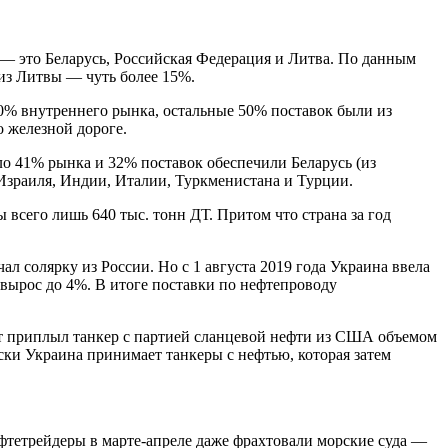
 — это Беларусь, Российская Федерация и Литва. По данным
 из Литвы — чуть более 15%.
50% внутреннего рынка, остальные 50% поставок были из
о железной дороге.
яло 41% рынка и 32% поставок обеспечили Беларусь (из
, Израиля, Индии, Италии, Туркменистана и Турции.
всего лишь 640 тыс. тонн ДТ. Притом что страна за год
л солярку из России. Но с 1 августа 2019 года Украина ввела
 вырос до 4%. В итоге поставки по нефтепроводу
рт приплыл танкер с партией сланцевой нефти из США объемом
ески Украина принимает танкеры с нефтью, которая затем
фтетрейдеры в марте-апреле даже фрахтовали морские суда —