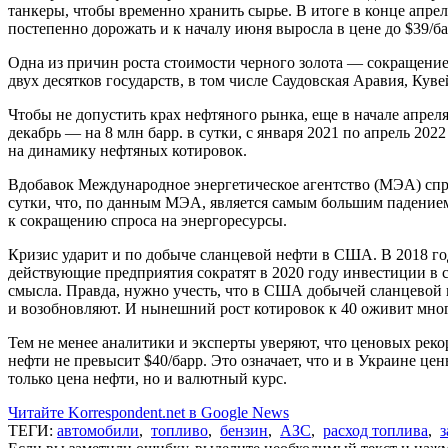
танкеры, чтобы временно хранить сырье. В итоге в конце апре
постепенно дорожать и к началу июня выросла в цене до $39/ба
Одна из причин роста стоимости черного золота — сокращени
двух десятков государств, в том числе Саудовская Аравия, Кув
Чтобы не допустить крах нефтяного рынка, еще в начале апре
декабрь — на 8 млн барр. в сутки, с января 2021 по апрель 202
на динамику нефтяных котировок.
Вдобавок Международное энергетическое агентство (МЭА) спрог
сутки, что, по данным МЭА, является самым большим падением
к сокращению спроса на энергоресурсы.
Кризис ударит и по добыче сланцевой нефти в США. В 2018 го
действующие предприятия сократят в 2020 году инвестиции в 
смысла. Правда, нужно учесть, что в США добычей сланцевой 
и возобновляют. И нынешний рост котировок к 40 оживит мног
Тем не менее аналитики и эксперты уверяют, что ценовых реко
нефти не превысит $40/барр. Это означает, что и в Украине це
только цена нефти, но и валютный курс.
Читайте Korrespondent.net в Google News
ТЕГИ:
автомобили
,
топливо
,
бензин
,
АЗС
,
расход топлива
,
з