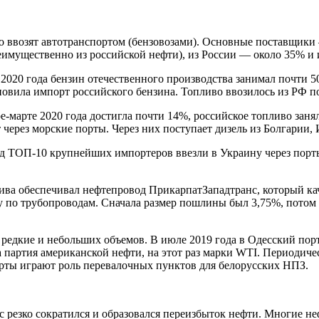
го ввозят автотранспортом (бензовозами). Основные поставщики
реимущественно из российской нефти), из России — около 35% и
 2020 года бензин отечественного производства занимал почти 
бновила импорт российского бензина. Топливо ввозилось из РФ п
ре-марте 2020 года достигла почти 14%, российское топливо зан
т через морские порты. Через них поступает дизель из Болгарии
од ТОП-10 крупнейших импортеров ввезли в Украину через порты 
ива обеспечивал нефтепровод ПрикарпатЗападтранс, который кача
ну по трубопроводам. Сначала размер пошлины был 3,75%, потом
 редкие и небольших объемов. В июле 2019 года в Одесский по
на партия американской нефти, на этот раз марки WTI. Периодич
порты играют роль перевалочных пунктов для белорусских НПЗ.
 резко сократился и образовался переизбыток нефти. Многие не