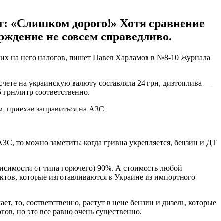
ет: «Слишком дорого!» Хотя сравнение
ерждение не совсем справедливо.
зких на него налогов, пишет Павел Харламов в №8-10 Журнала
есчете на украинскую валюту составляла 24 грн, дизтоплива —
5 грн/литр соответственно.
м, приехав заправиться на АЗС.
АЗС, то можно заметить: когда гривна укрепляется, бензин и ДТ
висимости от типа горючего) 90%. А стоимость любой
дуктов, которые изготавливаются в Украине из импортного
т, то, соответственно, растут в цене бензин и дизель, которые
ов, но это все равно очень существенно.