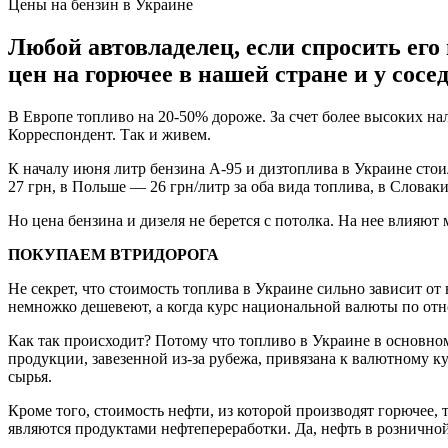
Цены на бензин в Украине
Любой автовладелец, если спросить его
цен на горючее в нашей стране и у сосе
В Европе топливо на 20-50% дороже. За счет более высоких н
Корреспондент. Так и живем.
К началу июня литр бензина А-95 и дизтоплива в Украине стои
27 грн, в Польше — 26 грн/литр за оба вида топлива, в Словаки
Но цена бензина и дизеля не берется с потолка. На нее влияют 
ПОКУПАЕМ ВТРИДОРОГА
Не секрет, что стоимость топлива в Украине сильно зависит от
немножко дешевеют, а когда курс национальной валюты по отн
Как так происходит? Потому что топливо в Украине в основном
продукции, завезенной из-за рубежа, привязана к валютному ку
сырья.
Кроме того, стоимость нефти, из которой производят горючее, т
являются продуктами нефтепереработки. Да, нефть в розничной