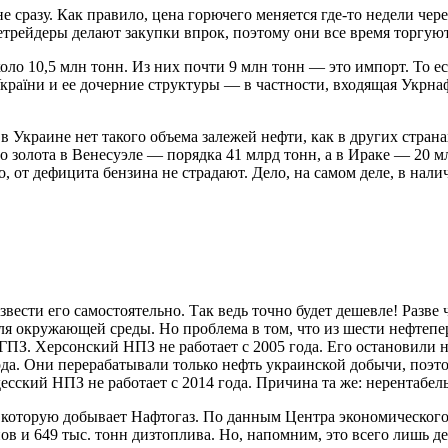
сразу. Как правило, цена горючего меняется где-то недели чере
етрейдеры делают закупки впрок, поэтому они все время торгую
оло 10,5 млн тонн. Из них почти 9 млн тонн — это импорт. То е
раїни и ее дочерние структуры — в частности, входящая Укрна
в Украине нет такого объема залежей нефти, как в других стран
о золота в Венесуэле — порядка 41 млрд тонн, а в Ираке — 20 м
о, от дефицита бензина не страдают. Дело, на самом деле, в н
звести его самостоятельно. Так ведь точно будет дешевле! Разве
ь для окружающей среды. Но проблема в том, что из шести нефт
З. Херсонский НПЗ не работает с 2005 года. Его остановили н
да. Они перерабатывали только нефть украинской добычи, поэт
есский НПЗ не работает с 2014 года. Причина та же: нерентабел
 которую добывает Нафтогаз. По данным Центра экономического
 и 649 тыс. тонн дизтоплива. Но, напомним, это всего лишь деся