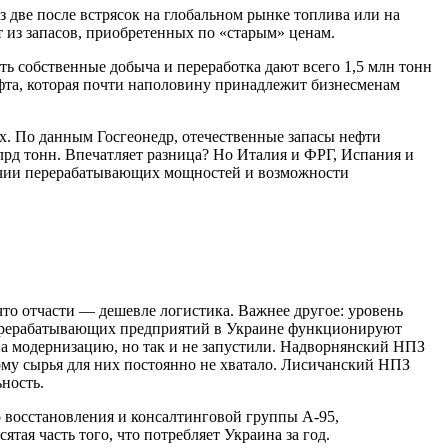
з две после встрясок на глобальном рынке топлива или на
т из запасов, приобретенных по «старым» ценам.
сть собственные добыча и переработка дают всего 1,5 млн тонн
фта, которая почти наполовину принадлежит бизнесменам
ах. По данным Госгеонедр, отечественные запасы нефти
лрд тонн. Впечатляет разница? Но Италия и ФРГ, Испания и
аличии перерабатывающих мощностей и возможности
 что отчасти — дешевле логистика. Важнее другое: уровень
еперерабатывающих предприятий в Украине функционируют
а модернизацию, но так и не запустили. Надворнянский НПЗ
ому сырья для них постоянно не хватало. Лисичанский НПЗ
ьность.
 восстановления и консалтинговой группы А-95,
тая часть того, что потребляет Украина за год.