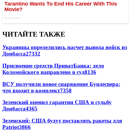
ЧИТАЙТЕ ТАКЖЕ
Украинцы определились насчет вывода войск из
Донбасса
27332
Присвоение средств ПриватБанка: дело
Коломойского направлено в суд
8136
ВСУ получили новое снаряжение Бундесвера:
что входит в комплект
7358
Зеленский оценил гарантии США и судьбу
Донбасса
4365
Зеленский: США будут поставлять ракеты для
Patriot
3866