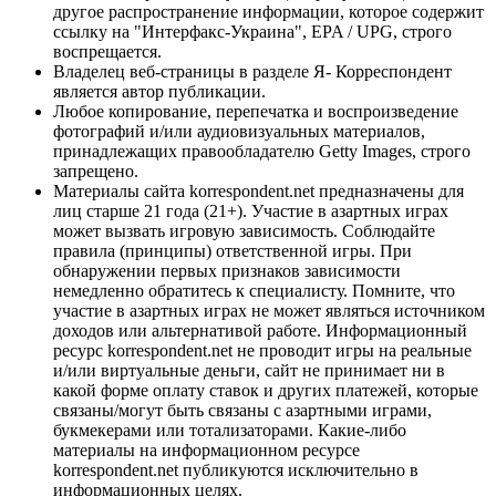
другое распространение информации, которое содержит
ссылку на "Интерфакс-Украина", EPA / UPG, строго
воспрещается.
Владелец веб-страницы в разделе Я- Корреспондент
является автор публикации.
Любое копирование, перепечатка и воспроизведение
фотографий и/или аудиовизуальных материалов,
принадлежащих правообладателю Getty Images, строго
запрещено.
Материалы сайта korrespondent.net предназначены для
лиц старше 21 года (21+). Участие в азартных играх
может вызвать игровую зависимость. Соблюдайте
правила (принципы) ответственной игры. При
обнаружении первых признаков зависимости
немедленно обратитесь к специалисту. Помните, что
участие в азартных играх не может являться источником
доходов или альтернативой работе. Информационный
ресурс korrespondent.net не проводит игры на реальные
и/или виртуальные деньги, сайт не принимает ни в
какой форме оплату ставок и других платежей, которые
связаны/могут быть связаны с азартными играми,
букмекерами или тотализаторами. Какие-либо
материалы на информационном ресурсе
korrespondent.net публикуются исключительно в
информационных целях.