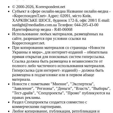
© 2000-2026, Korrespondent.net
Субъект в сфере онлайн-медиа Название онлайн-медиа -
«КореспонденТ.net» Адрес: 02091, місто Київ,
ХАРКІВСЬКЕ ШОСЕ, будинок 172-Б, офіс 208/1 E-mail:
sunlight@mediadim.com.ua
Телефон: 044-205-43-00
Идентификатор медиа - R40-06068
Использование любых материалов, размещённых на
сайте, разрешается при условии ссылки на
Корреспондент.net.
При копировании материалов со страницы «Новости
Украины и мира», для интернет-изданий – обязательна
прямая открытая для поисковых систем гиперссылка.
Ссылка должна быть размещена в независимости от
полного либо частичного использования материалов.
Гиперссылка (для интернет- изданий) – должна быть
размещена в подзаголовке или в первом абзаце
материала.
Новости с пометками "Мнение", "Экспертиза",
"Заявление", "Регионы", "Деньги", "Власть", "Выборы",
"Тест-драйв", "Спецпроекты", "Промо" публикуются на
правах рекламы.
Раздел Спецпроекты создается совместно с
коммерческими партнерами.
Любое копирование, публикация, републикация и