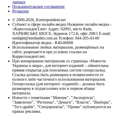
данных
Пользовательское соглашение
Редакция
© 2000-2026, Korrespondent.net
Субъект в сфере онлайн-медиа Название онлайн-медиа -
«КореспонденТ.net» Адрес: 02091, місто Київ,
ХАРКІВСЬКЕ ШОСЕ, будинок 172-Б, офіс 208/1 E-mail:
sunlight@mediadim.com.ua
Телефон: 044-205-43-00
Идентификатор медиа - R40-06068
Использование любых материалов, размещённых на
сайте, разрешается при условии ссылки на
Корреспондент.net.
При копировании материалов со страницы «Новости
Украины и мира», для интернет-изданий – обязательна
прямая открытая для поисковых систем гиперссылка.
Ссылка должна быть размещена в независимости от
полного либо частичного использования материалов.
Гиперссылка (для интернет- изданий) – должна быть
размещена в подзаголовке или в первом абзаце
материала.
Новости с пометками "Мнение", "Экспертиза",
"Заявление", "Регионы", "Деньги", "Власть", "Выборы",
"Тест-драйв", "Спецпроекты", "Промо" публикуются на
правах рекламы.