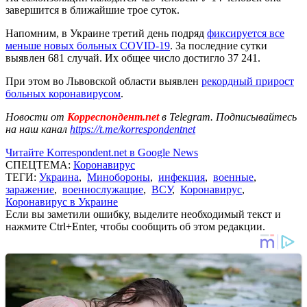
завершится в ближайшие трое суток.
Напомним, в Украине третий день подряд
фиксируется все
меньше новых больных COVID-19
. За последние сутки
выявлен 681 случай. Их общее число достигло 37 241.
При этом во Львовской области выявлен
рекордный прирост
больных коронавирусом
.
Новости от
Корреспондент.net
в Telegram. Подписывайтесь
на наш канал
https://t.me/korrespondentnet
Читайте Korrespondent.net в Google News
СПЕЦТЕМА:
Коронавирус
ТЕГИ:
Украина
,
Минобороны
,
инфекция
,
военные
,
заражение
,
военнослужащие
,
ВСУ
,
Коронавирус
,
Коронавирус в Украине
Если вы заметили ошибку, выделите необходимый текст и
нажмите Ctrl+Enter, чтобы сообщить об этом редакции.