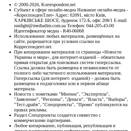
© 2000-2026, Korrespondent.net
Субъект в сфере онлайн-медиа Название онлайн-медиа -
«КореспонденТ.net» Адрес: 02091, місто Київ,
ХАРКІВСЬКЕ ШОСЕ, будинок 172-Б, офіс 208/1 E-mail:
sunlight@mediadim.com.ua
Телефон: 044-205-43-00
Идентификатор медиа - R40-06068
Использование любых материалов, размещённых на
сайте, разрешается при условии ссылки на
Корреспондент.net.
При копировании материалов со страницы «Новости
Украины и мира», для интернет-изданий – обязательна
прямая открытая для поисковых систем гиперссылка.
Ссылка должна быть размещена в независимости от
полного либо частичного использования материалов.
Гиперссылка (для интернет- изданий) – должна быть
размещена в подзаголовке или в первом абзаце
материала.
Новости с пометками "Мнение", "Экспертиза",
"Заявление", "Регионы", "Деньги", "Власть", "Выборы",
"Тест-драйв", "Спецпроекты", "Промо" публикуются на
правах рекламы.
Раздел Спецпроекты создается совместно с
коммерческими партнерами.
Любое копирование, публикация, републикация и
другое распространение информации, которое содержит