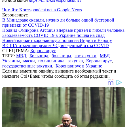
на наш канал
https://t.me/korrespondentnet
Читайте Korrespondent.net в Google News
Коронавирус
В Минздраве сказали, нужно ли больше одной бустерной
прививки от COVID-19
Подвид Омикрона Arcturus впервые привел к гибели человека
Заболеваемость COVID-19 в Украине пошла на спад
Новый вариант коронавируса попал из Индии в Европу
В США отменили режим ЧС, введенный из-за COVID
СПЕЦТЕМА:
Коронавирус
ТЕГИ:
МВД
,
Больница
,
больницы
,
госзакупки
,
МВД
Украины
,
маски
,
поликлиника
,
закупка
,
Коронавирус
,
государственные закупки
,
Коронавирус в Украине
Если вы заметили ошибку, выделите необходимый текст и
нажмите Ctrl+Enter, чтобы сообщить об этом редакции.