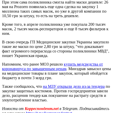
При этом сама поликлиника смогла найти маски дешевле: 26
мая на Prozorro появилась еще одна сделка на закупку 1
миллиона таких самых масок, но уже в другой компании по
10,50 грн за штуку, то есть на треть дешевле.
Кроме того, в апреле поликлиника уже покупала 200 тысяч
масок, 2 тысяч масок-респираторов и еще 8 тысяч фильтров к
ним.
В свою очередь ГП Медицинские закупки Украины закупило
такие же маски по цене 2,80 грн за штуку, "что доказывает
факт огромного перерасхода со стороны поликлиники МВД",
пишет Украинская правда.
Напомним, что ранее МОЗ решило
купить медсредства от
коронавируса по завышенным ценам
. Минздрав завысил цены
на медицинские товары в плане закупок, который обойдется
бюджету в почти 3 млрд грн.
Также сообщалось, что
на МЗУ открыли дело из-за тендера
по
закупке защитных костюмов. Против госпредприятия завели
дело, расценив тендер как покушение на растрату средств и
злоупотребление властью.
Новости от
Корреспондент.net
в Telegram. Подписывайтесь