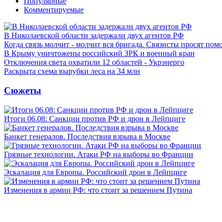
Популярные
Комментируемые
В Николаевской области задержали двух агентов РФ
Когда связь молчит - молчит вся бригада. Связисты просят по
В Крыму уничтожены российский ЗРК и военный кран
Отключения света охватили 12 областей - Укрэнерго
Раскрыта схема вырубки леса на 34 млн
Сюжеты
Итоги 06.08: Санкции против РФ и дрон в Лейпциге
Банкет генералов. Последствия взрыва в Москве
Грязные технологии. Атаки РФ на выборы во Франции
Эскалация для Европы. Российский дрон в Лейпциге
Изменения в армии РФ: что стоит за решением Путина