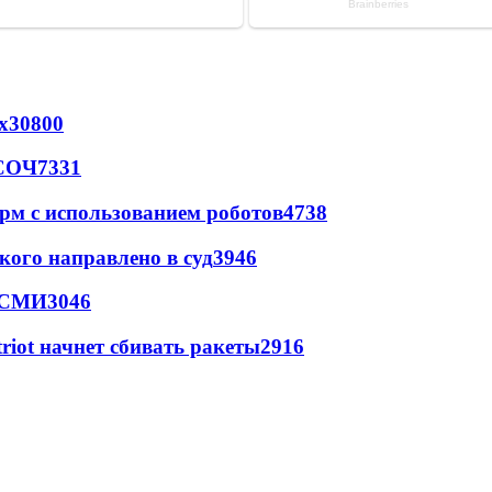
х
30800
 СОЧ
7331
рм с использованием роботов
4738
кого направлено в суд
3946
- СМИ
3046
triot начнет сбивать ракеты
2916