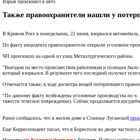
Взрыв произошел в авто
Также правоохранители нашли у потерп
В Кривом Роге в понедельник, 22 июня, взорвался автомобиль,
По факту инцидента правоохранители открыли уголовное про
ЧП произошло на одной из улиц Металлургического района.
"Выездом на место происшествия работникам и полиции было у
который взорвался. В результате чего последний получил теле
Отмечается также, в ходе досмотра вещей потерпевшего право
“По данному факту возбуждены уголовные производства по ч. 1
тяжести телесное повреждение). Сейчас продолжается досудебно
Ранее сообщалось, что в жилом доме в Станице Луганской
прои
Еще Корреспондент писал, что в Борисполе во дворе частного
Новости от
Корреспондент.net
в Telegram. Подписывайтесь н