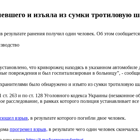
евшего и изъяла из сумки тротиловую ш
 в результате ранения получил один человек. Об этом сообщаетс
изводство
становлено, что криворожец находясь в указанном автомобиле 
сные повреждения и был госпитализирован в больницу”, - сообщ
охранителями было обнаружено и изъято из сумки тротиловую ша
 ст. 263 и по ст. 128 Уголовного кодекса Украины (незаконное 
е расследование, в рамках которого полиция устанавливает все 
зошел взрыв
, в результате которого погибли двое человек.
 дома
прогремел взрыв,
в результате чего один человек скончался.
а наш канал
https://t.me/korrespondentnet