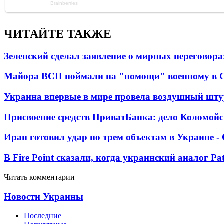
ЧИТАЙТЕ ТАКЖЕ
Зеленский сделал заявление о мирных переговора
Майора ВСП поймали на "помощи" военному в
Украина впервые в мире провела воздушный шту
Присвоение средств ПриватБанка: дело Коломойс
Иран готовил удар по трем объектам в Украине 
В Fire Point сказали, когда украинский аналог Pa
Читать комментарии
Новости Украины
Последние