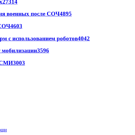
х
27314
ия военных после СОЧ
4895
 СОЧ
4603
рм с использованием роботов
4042
т мобилизации
3596
- СМИ
3003
мощи