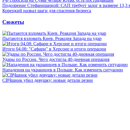
РФ сбросила на Сумы четыре КАБа: есть пострадавшие
Подозрение Стефанишиной: САП требует залог в размере 13,3 
Корецкий назвал шаги для спасения бизнеса
Сюжеты
Пытаются взломать Киев. Реакция Запада на удар
Итоги 04.08: "Сафари" в Херсоне и итоги операции
Удары по России. Чего достигла 40-дневная операция
Нападения на украинцев в Польше. Как изменить ситуацию
СВЧшник убил девушку: новые детали резни