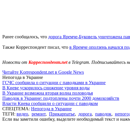
Ранее сообщалось, что
дорога Яремче-Буковель уничтожена па
Также Корреспондент писал, что
в Яремче оползень начался п
Новости от
Корреспондент.net
в Telegram. Подписывайтесь н
Читайте Korrespondent.net в Google News
Непогода в Украине
ГСЧС сообщила о ситуации с паводками в Украине
В Киеве ускорилось снижение уровня воды
В Украине возможна вторая волна половодья
Паводок в Украине: подтоплены почти 2000 домохозяйств
Власти Киева сообщили о ситуации с паводком
СПЕЦТЕМА:
Непогода в Украине
ТЕГИ:
видео
,
ремонт
,
Прикарпатье
,
дорога
,
паводок
,
непого
Если вы заметили ошибку, выделите необходимый текст и нажми