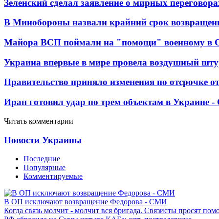
Зеленский сделал заявление о мирных переговора
В Минобороны назвали крайний срок возвращен
Майора ВСП поймали на "помощи" военному в
Украина впервые в мире провела воздушный шту
Правительство приняло изменения по отсрочке о
Иран готовил удар по трем объектам в Украине 
Читать комментарии
Новости Украины
Последние
Популярные
Комментируемые
В ОП исключают возвращение Федорова - СМИ
Когда связь молчит - молчит вся бригада. Связисты просят по