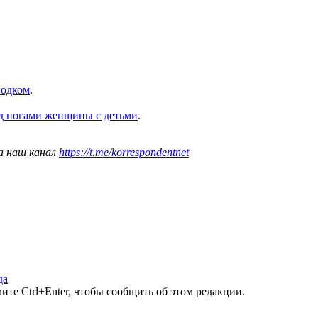
водком
.
од ногами женщины с детьми
.
а наш канал
https://t.me/korrespondentnet
да
те Ctrl+Enter, чтобы сообщить об этом редакции.