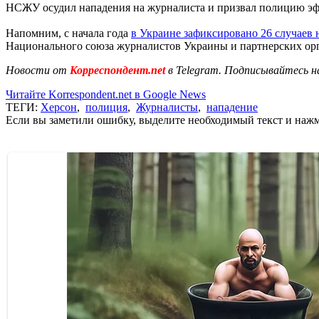
НСЖУ осудил нападения на журналиста и призвал полицию эф
Напомним, с начала года
в Украине зафиксировано 26 случаев
Национального союза журналистов Украины и партнерских ор
Новости от
Корреспондент.net
в Telegram. Подписывайтесь н
Читайте Korrespondent.net в Google News
ТЕГИ:
Херсон
,
полиция
,
Журналисты
,
нападение
Если вы заметили ошибку, выделите необходимый текст и нажми