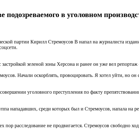
е подозреваемого в уголовном производс
ской партии Кирилл Стремоусов В напал на журналиста издания
соцсети.
 застройкой зеленой зоны Херсона и ранее он уже вел репортаж 
оусов. Начали оскорблять, провоцировать. Я хотел уйти, но он 
 совершении уголовного преступления по факту препятствовани
уппа нападавших, среди которых был и Стремоусов, напала на ре
х пор расследование не продвигается. Стремоусов свободно ходи