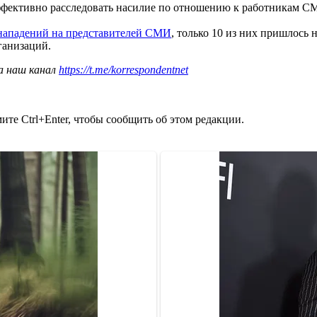
фективно расследовать насилие по отношению к работникам С
 нападений на представителей СМИ
, только 10 из них пришлось
ганизаций.
а наш канал
https://t.me/korrespondentnet
те Ctrl+Enter, чтобы сообщить об этом редакции.