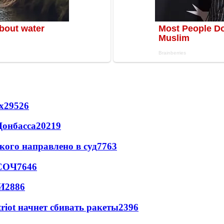
х
29526
Донбасса
20219
кого направлено в суд
7763
 СОЧ
7646
И
2886
triot начнет сбивать ракеты
2396