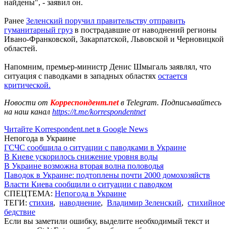
найдены", - заявил он.
Ранее
Зеленский поручил правительству отправить
гуманитарный груз
в пострадавшие от наводнений регионы
Ивано-Франковской, Закарпатской, Львовской и Черновицкой
областей.
Напомним, премьер-министр Денис Шмыгаль заявлял, что
ситуация с паводками в западных областях
остается
критической.
Новости от
Корреспондент.net
в Telegram. Подписывайтесь
на наш канал
https://t.me/korrespondentnet
Читайте Korrespondent.net в Google News
Непогода в Украине
ГСЧС сообщила о ситуации с паводками в Украине
В Киеве ускорилось снижение уровня воды
В Украине возможна вторая волна половодья
Паводок в Украине: подтоплены почти 2000 домохозяйств
Власти Киева сообщили о ситуации с паводком
СПЕЦТЕМА:
Непогода в Украине
ТЕГИ:
стихия
,
наводнение
,
Владимир Зеленский
,
стихийное
бедствие
Если вы заметили ошибку, выделите необходимый текст и