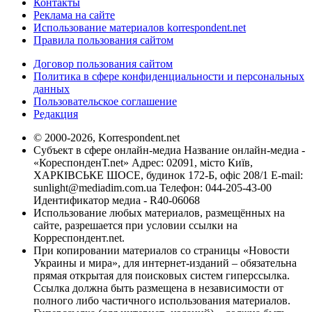
Контакты
Реклама на сайте
Использование материалов korrespondent.net
Правила пользования сайтом
Договор пользования сайтом
Политика в сфере конфиденциальности и персональных
данных
Пользовательское соглашение
Редакция
© 2000-2026, Korrespondent.net
Субъект в сфере онлайн-медиа Название онлайн-медиа -
«КореспонденТ.net» Адрес: 02091, місто Київ,
ХАРКІВСЬКЕ ШОСЕ, будинок 172-Б, офіс 208/1 E-mail:
sunlight@mediadim.com.ua
Телефон: 044-205-43-00
Идентификатор медиа - R40-06068
Использование любых материалов, размещённых на
сайте, разрешается при условии ссылки на
Корреспондент.net.
При копировании материалов со страницы «Новости
Украины и мира», для интернет-изданий – обязательна
прямая открытая для поисковых систем гиперссылка.
Ссылка должна быть размещена в независимости от
полного либо частичного использования материалов.