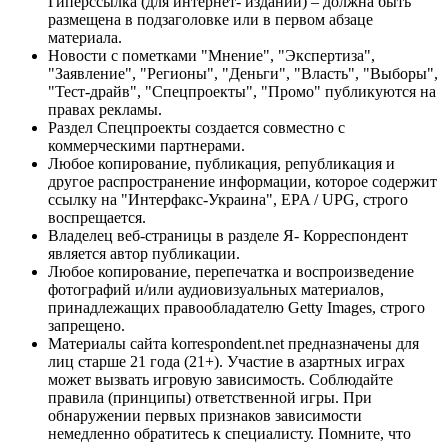
Гиперссылка (для интернет- изданий) – должна быть
размещена в подзаголовке или в первом абзаце
материала.
Новости с пометками "Мнение", "Экспертиза",
"Заявление", "Регионы", "Деньги", "Власть", "Выборы",
"Тест-драйв", "Спецпроекты", "Промо" публикуются на
правах рекламы.
Раздел Спецпроекты создается совместно с
коммерческими партнерами.
Любое копирование, публикация, републикация и
другое распространение информации, которое содержит
ссылку на "Интерфакс-Украина", EPA / UPG, строго
воспрещается.
Владелец веб-страницы в разделе Я- Корреспондент
является автор публикации.
Любое копирование, перепечатка и воспроизведение
фотографий и/или аудиовизуальных материалов,
принадлежащих правообладателю Getty Images, строго
запрещено.
Материалы сайта korrespondent.net предназначены для
лиц старше 21 года (21+). Участие в азартных играх
может вызвать игровую зависимость. Соблюдайте
правила (принципы) ответственной игры. При
обнаружении первых признаков зависимости
немедленно обратитесь к специалисту. Помните, что