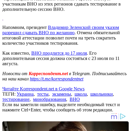
участникам ВНО из этих регионов сдавать тестирование в
дополнительную сессию ВНО.
Напомним, президент
Владимир Зеленский своим указом
разрешил сдавать ВНО по желанию
. Отмена обязательной
итоговой аттестации позволит почти на треть сократить
количество участников тестирования.
Как известно,
ВНО продлится до 17 июля
. Его
дополнительная сессия должна состояться с 23 июля по 11
августа.
Новости от
Корреспондент.net
в Telegram. Подписывайтесь
на наш канал
https://t.me/korrespondentnet
Читайте Korrespondent.net в Google News
ТЕГИ:
Украина
,
тесты
,
экзамены
,
школа
,
школьники
,
тестирование
,
минобразования
,
ВНО
Если вы заметили ошибку, выделите необходимый текст и
нажмите Ctrl+Enter, чтобы сообщить об этом редакции.