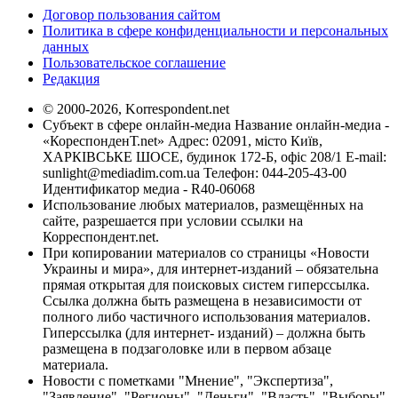
Договор пользования сайтом
Политика в сфере конфиденциальности и персональных
данных
Пользовательское соглашение
Редакция
© 2000-2026, Korrespondent.net
Субъект в сфере онлайн-медиа Название онлайн-медиа -
«КореспонденТ.net» Адрес: 02091, місто Київ,
ХАРКІВСЬКЕ ШОСЕ, будинок 172-Б, офіс 208/1 E-mail:
sunlight@mediadim.com.ua
Телефон: 044-205-43-00
Идентификатор медиа - R40-06068
Использование любых материалов, размещённых на
сайте, разрешается при условии ссылки на
Корреспондент.net.
При копировании материалов со страницы «Новости
Украины и мира», для интернет-изданий – обязательна
прямая открытая для поисковых систем гиперссылка.
Ссылка должна быть размещена в независимости от
полного либо частичного использования материалов.
Гиперссылка (для интернет- изданий) – должна быть
размещена в подзаголовке или в первом абзаце
материала.
Новости с пометками "Мнение", "Экспертиза",
"Заявление", "Регионы", "Деньги", "Власть", "Выборы",