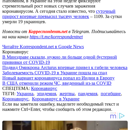
Напомним, в Украине на этой неделе фиксируют
стремительный рост новых случаев заражения
коронавирусом. А сегодня стало известно, что
суточный
прирост впервые превысил тысячу человек
– 1109. За сутки
умерли 19 украинцев.
Новости от
Корреспондент.net
в Telegram. Подписывайтесь
на наш канал
https://t.me/korrespondentnet
Читайте Korrespondent.net в Google News
Коронавирус
В Минздраве сказали, нужно ли больше одной бустерной
прививки от COVID-19
Подвид Омикрона Arcturus впервые привел к гибели человека
Заболеваемость COVID-19 в Украине пошла на спад
Новый вариант коронавируса попал из Индии в Европу
В США отменили режим ЧС, введенный из-за COVID
СПЕЦТЕМА:
Коронавирус
ТЕГИ:
Украина
,
эпидемия
,
жертвы
,
пандемия
,
погибшие
,
Коронавирус
,
Коронавирус в Украине
Если вы заметили ошибку, выделите необходимый текст и
нажмите Ctrl+Enter, чтобы сообщить об этом редакции.