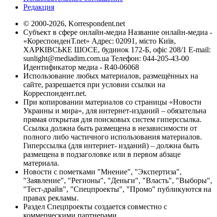
Редакция
© 2000-2026, Korrespondent.net
Субъект в сфере онлайн-медиа Название онлайн-медиа -
«КореспонденТ.net» Адрес: 02091, місто Київ,
ХАРКІВСЬКЕ ШОСЕ, будинок 172-Б, офіс 208/1 E-mail:
sunlight@mediadim.com.ua
Телефон: 044-205-43-00
Идентификатор медиа - R40-06068
Использование любых материалов, размещённых на
сайте, разрешается при условии ссылки на
Корреспондент.net.
При копировании материалов со страницы «Новости
Украины и мира», для интернет-изданий – обязательна
прямая открытая для поисковых систем гиперссылка.
Ссылка должна быть размещена в независимости от
полного либо частичного использования материалов.
Гиперссылка (для интернет- изданий) – должна быть
размещена в подзаголовке или в первом абзаце
материала.
Новости с пометками "Мнение", "Экспертиза",
"Заявление", "Регионы", "Деньги", "Власть", "Выборы",
"Тест-драйв", "Спецпроекты", "Промо" публикуются на
правах рекламы.
Раздел Спецпроекты создается совместно с
коммерческими партнерами.