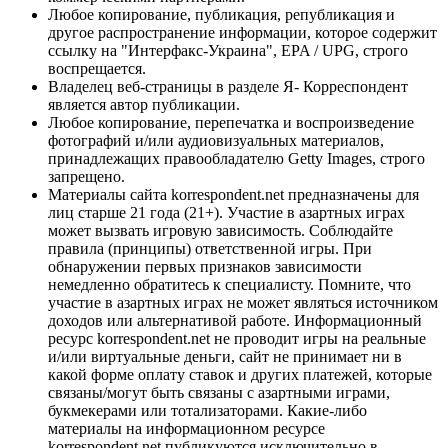
Любое копирование, публикация, републикация и
другое распространение информации, которое содержит
ссылку на "Интерфакс-Украина", EPA / UPG, строго
воспрещается.
Владелец веб-страницы в разделе Я- Корреспондент
является автор публикации.
Любое копирование, перепечатка и воспроизведение
фотографий и/или аудиовизуальных материалов,
принадлежащих правообладателю Getty Images, строго
запрещено.
Материалы сайта korrespondent.net предназначены для
лиц старше 21 года (21+). Участие в азартных играх
может вызвать игровую зависимость. Соблюдайте
правила (принципы) ответственной игры. При
обнаружении первых признаков зависимости
немедленно обратитесь к специалисту. Помните, что
участие в азартных играх не может являться источником
доходов или альтернативой работе. Информационный
ресурс korrespondent.net не проводит игры на реальные
и/или виртуальные деньги, сайт не принимает ни в
какой форме оплату ставок и других платежей, которые
связаны/могут быть связаны с азартными играми,
букмекерами или тотализаторами. Какие-либо
материалы на информационном ресурсе
korrespondent.net публикуются исключительно в