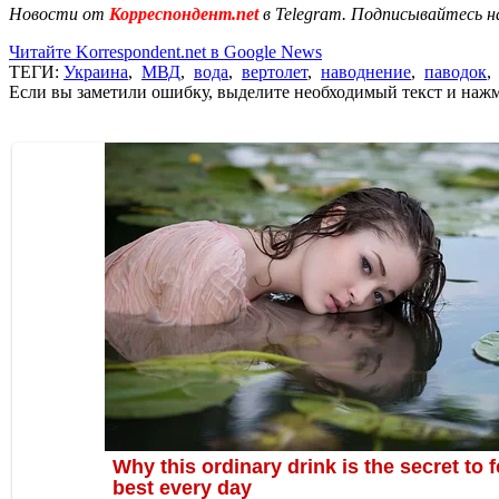
Новости от
Корреспондент.net
в Telegram. Подписывайтесь н
Читайте Korrespondent.net в Google News
ТЕГИ:
Украина
,
МВД
,
вода
,
вертолет
,
наводнение
,
паводок
Если вы заметили ошибку, выделите необходимый текст и нажми