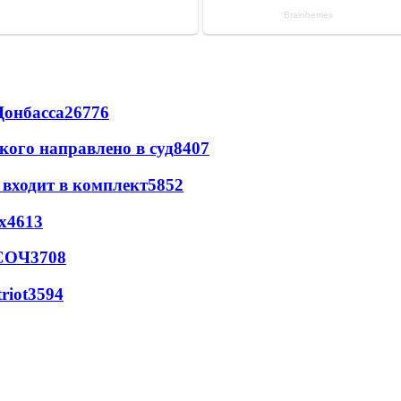
Донбасса
26776
кого направлено в суд
8407
 входит в комплект
5852
х
4613
 СОЧ
3708
riot
3594