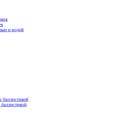
ек
язью и водой
с баллистикой