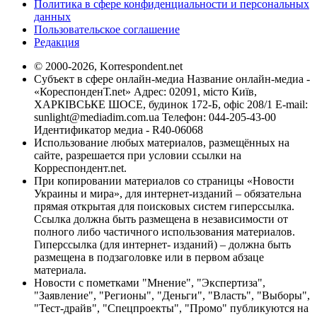
Политика в сфере конфиденциальности и персональных
данных
Пользовательское соглашение
Редакция
© 2000-2026, Korrespondent.net
Субъект в сфере онлайн-медиа Название онлайн-медиа -
«КореспонденТ.net» Адрес: 02091, місто Київ,
ХАРКІВСЬКЕ ШОСЕ, будинок 172-Б, офіс 208/1 E-mail:
sunlight@mediadim.com.ua
Телефон: 044-205-43-00
Идентификатор медиа - R40-06068
Использование любых материалов, размещённых на
сайте, разрешается при условии ссылки на
Корреспондент.net.
При копировании материалов со страницы «Новости
Украины и мира», для интернет-изданий – обязательна
прямая открытая для поисковых систем гиперссылка.
Ссылка должна быть размещена в независимости от
полного либо частичного использования материалов.
Гиперссылка (для интернет- изданий) – должна быть
размещена в подзаголовке или в первом абзаце
материала.
Новости с пометками "Мнение", "Экспертиза",
"Заявление", "Регионы", "Деньги", "Власть", "Выборы",
"Тест-драйв", "Спецпроекты", "Промо" публикуются на