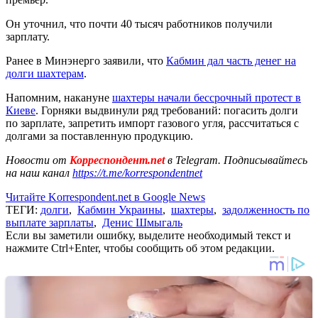
Он уточнил, что почти 40 тысяч работников получили
зарплату.
Ранее в Минэнерго заявили, что
Кабмин дал часть денег на
долги шахтерам
.
Напомним, накануне
шахтеры начали бессрочный протест в
Киеве
. Горняки выдвинули ряд требований: погасить долги
по зарплате, запретить импорт газового угля, рассчитаться с
долгами за поставленную продукцию.
Новости от
Корреспондент.net
в Telegram. Подписывайтесь
на наш канал
https://t.me/korrespondentnet
Читайте Korrespondent.net в Google News
ТЕГИ:
долги
,
Кабмин Украины
,
шахтеры
,
задолженность по
выплате зарплаты
,
Денис Шмыгаль
Если вы заметили ошибку, выделите необходимый текст и
нажмите Ctrl+Enter, чтобы сообщить об этом редакции.