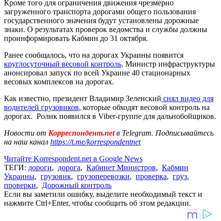
Кроме того для ограничения движения чрезмерно
загруженного транспорта дорогами общего пользования
государственного значения будут установлены дорожные
знаки. О результатах проверок ведомства и службы должны
проинформировать Кабмин до 31 октября.
Ранее сообщалось, что на дорогах Украины появится
круглосуточный весовой контроль
. Министр инфраструктуры
анонсировал запуск по всей Украине 40 стационарных
весовых комплексов на дорогах.
Как известно, президент Владимир Зеленский
снял видео для
водителей грузовиков
, которые обходят весовой контроль на
дорогах. Ролик появился в Viber-группе для дальнобойщиков.
Новости от
Корреспондент.net
в Telegram. Подписывайтесь
на наш канал
https://t.me/korrespondentnet
Читайте Korrespondent.net в Google News
ТЕГИ:
дороги
,
дорога
,
Кабинет Министров
,
Кабмин
Украины
,
грузовик
,
грузоперевозки
,
проверка
,
груз
,
проверки
,
Дорожный контроль
Если вы заметили ошибку, выделите необходимый текст и
нажмите Ctrl+Enter, чтобы сообщить об этом редакции.