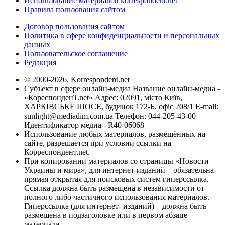
Использование материалов korrespondent.net
Правила пользования сайтом
Договор пользования сайтом
Политика в сфере конфиденциальности и персональных
данных
Пользовательское соглашение
Редакция
© 2000-2026, Korrespondent.net
Субъект в сфере онлайн-медиа Название онлайн-медиа -
«КореспонденТ.net» Адрес: 02091, місто Київ,
ХАРКІВСЬКЕ ШОСЕ, будинок 172-Б, офіс 208/1 E-mail:
sunlight@mediadim.com.ua
Телефон: 044-205-43-00
Идентификатор медиа - R40-06068
Использование любых материалов, размещённых на
сайте, разрешается при условии ссылки на
Корреспондент.net.
При копировании материалов со страницы «Новости
Украины и мира», для интернет-изданий – обязательна
прямая открытая для поисковых систем гиперссылка.
Ссылка должна быть размещена в независимости от
полного либо частичного использования материалов.
Гиперссылка (для интернет- изданий) – должна быть
размещена в подзаголовке или в первом абзаце
материала.