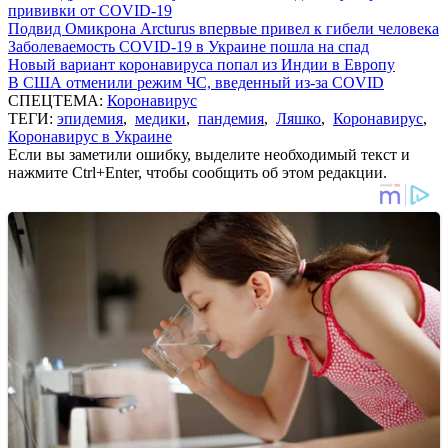
прививки от COVID-19
Подвид Омикрона Arcturus впервые привел к гибели человека
Заболеваемость COVID-19 в Украине пошла на спад
Новый вариант коронавируса попал из Индии в Европу
В США отменили режим ЧС, введенный из-за COVID
СПЕЦТЕМА:
Коронавирус
ТЕГИ:
эпидемия
,
медики
,
пандемия
,
Ляшко
,
Коронавирус
,
Коронавирус в Украине
Если вы заметили ошибку, выделите необходимый текст и
нажмите Ctrl+Enter, чтобы сообщить об этом редакции.