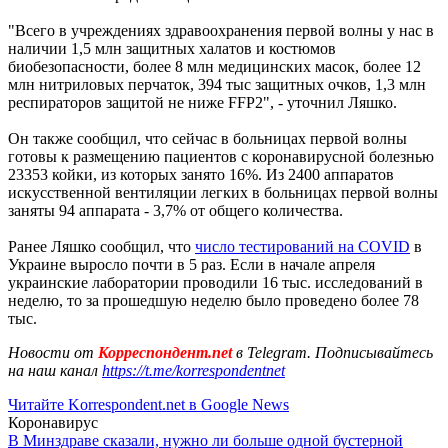
"Всего в учреждениях здравоохранения первой волны у нас в
наличии 1,5 млн защитных халатов и костюмов
биобезопасности, более 8 млн медицинских масок, более 12
млн нитриловых перчаток, 394 тыс защитных очков, 1,3 млн
респираторов защитой не ниже FFP2", - уточнил Ляшко.
Он также сообщил, что сейчас в больницах первой волны
готовы к размещению пациентов с коронавирусной болезнью
23353 койки, из которых занято 16%. Из 2400 аппаратов
искусственной вентиляции легких в больницах первой волны
заняты 94 аппарата - 3,7% от общего количества.
Ранее Ляшко сообщил, что
число тестирований на COVID
в
Украине выросло почти в 5 раз. Если в начале апреля
украинские лаборатории проводили 16 тыс. исследований в
неделю, то за прошедшую неделю было проведено более 78
тыс.
Новости от
Корреспондент.net
в Telegram. Подписывайтесь
на наш канал
https://t.me/korrespondentnet
Читайте Korrespondent.net в Google News
Коронавирус
В Минздраве сказали, нужно ли больше одной бустерной