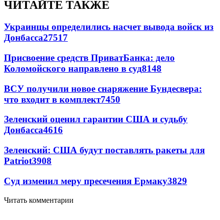
ЧИТАЙТЕ ТАКЖЕ
Украинцы определились насчет вывода войск из
Донбасса
27517
Присвоение средств ПриватБанка: дело
Коломойского направлено в суд
8148
ВСУ получили новое снаряжение Бундесвера:
что входит в комплект
7450
Зеленский оценил гарантии США и судьбу
Донбасса
4616
Зеленский: США будут поставлять ракеты для
Patriot
3908
Суд изменил меру пресечения Ермаку
3829
Читать комментарии