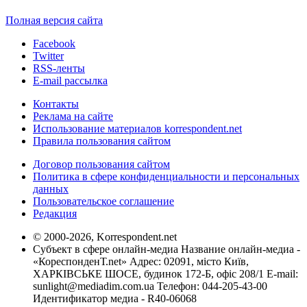
Полная версия сайта
Facebook
Twitter
RSS-ленты
E-mail рассылка
Контакты
Реклама на сайте
Использование материалов korrespondent.net
Правила пользования сайтом
Договор пользования сайтом
Политика в сфере конфиденциальности и персональных
данных
Пользовательское соглашение
Редакция
© 2000-2026, Korrespondent.net
Субъект в сфере онлайн-медиа Название онлайн-медиа -
«КореспонденТ.net» Адрес: 02091, місто Київ,
ХАРКІВСЬКЕ ШОСЕ, будинок 172-Б, офіс 208/1 E-mail:
sunlight@mediadim.com.ua
Телефон: 044-205-43-00
Идентификатор медиа - R40-06068