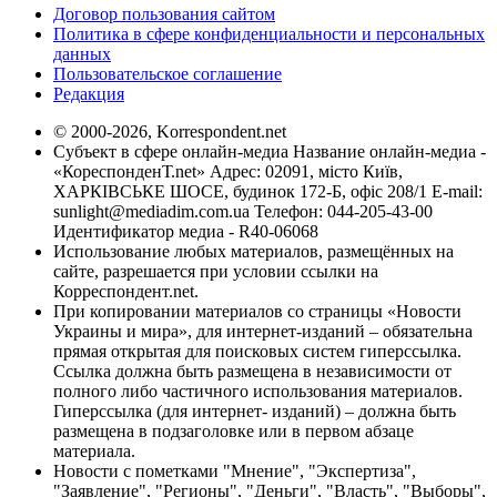
Договор пользования сайтом
Политика в сфере конфиденциальности и персональных
данных
Пользовательское соглашение
Редакция
© 2000-2026, Korrespondent.net
Субъект в сфере онлайн-медиа Название онлайн-медиа -
«КореспонденТ.net» Адрес: 02091, місто Київ,
ХАРКІВСЬКЕ ШОСЕ, будинок 172-Б, офіс 208/1 E-mail:
sunlight@mediadim.com.ua
Телефон: 044-205-43-00
Идентификатор медиа - R40-06068
Использование любых материалов, размещённых на
сайте, разрешается при условии ссылки на
Корреспондент.net.
При копировании материалов со страницы «Новости
Украины и мира», для интернет-изданий – обязательна
прямая открытая для поисковых систем гиперссылка.
Ссылка должна быть размещена в независимости от
полного либо частичного использования материалов.
Гиперссылка (для интернет- изданий) – должна быть
размещена в подзаголовке или в первом абзаце
материала.
Новости с пометками "Мнение", "Экспертиза",
"Заявление", "Регионы", "Деньги", "Власть", "Выборы",