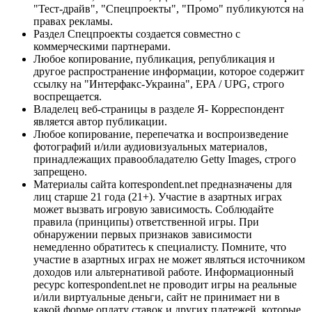
"Тест-драйв", "Спецпроекты", "Промо" публикуются на
правах рекламы.
Раздел Спецпроекты создается совместно с
коммерческими партнерами.
Любое копирование, публикация, републикация и
другое распространение информации, которое содержит
ссылку на "Интерфакс-Украина", EPA / UPG, строго
воспрещается.
Владелец веб-страницы в разделе Я- Корреспондент
является автор публикации.
Любое копирование, перепечатка и воспроизведение
фотографий и/или аудиовизуальных материалов,
принадлежащих правообладателю Getty Images, строго
запрещено.
Материалы сайта korrespondent.net предназначены для
лиц старше 21 года (21+). Участие в азартных играх
может вызвать игровую зависимость. Соблюдайте
правила (принципы) ответственной игры. При
обнаружении первых признаков зависимости
немедленно обратитесь к специалисту. Помните, что
участие в азартных играх не может являться источником
доходов или альтернативой работе. Информационный
ресурс korrespondent.net не проводит игры на реальные
и/или виртуальные деньги, сайт не принимает ни в
какой форме оплату ставок и других платежей, которые