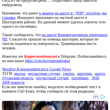
ОРДЛО не предусмотрена", - подытожил представитель
омбудсмена.
Напомним, что ранее
в аварии на шахте в "ДНР" погибли два
горняка
. Инцидент произошел на частной шахте в
Шахтерском районе. На данный момент удалось извлечь тело
одного из погибших.
Также сообщалось, что
на шахте Кировоградщины произошло
ЧП
. Спасатели пришли на помощь шахтерам, которые не
смогли подняться на поверхность. Травмированы шесть
человек.
Новости от
Корреспондент.net
в Telegram. Подписывайтесь
на наш канал
https://t.me/korrespondentnet
Читайте Korrespondent.net в Google News
ТЕГИ:
шахты
,
несчастные случаи
,
смерть
,
шахтеры
,
шахта
,
Луганская область
,
несчастный случай
,
погибшие
,
ЛНР
,
ЛНР новости
Если вы заметили ошибку, выделите необходимый текст и
нажмите Ctrl+Enter, чтобы сообщить об этом редакции.