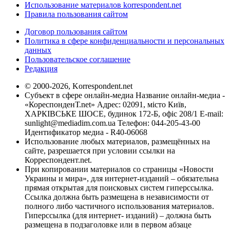
Использование материалов korrespondent.net
Правила пользования сайтом
Договор пользования сайтом
Политика в сфере конфиденциальности и персональных
данных
Пользовательское соглашение
Редакция
© 2000-2026, Korrespondent.net
Субъект в сфере онлайн-медиа Название онлайн-медиа -
«КореспонденТ.net» Адрес: 02091, місто Київ,
ХАРКІВСЬКЕ ШОСЕ, будинок 172-Б, офіс 208/1 E-mail:
sunlight@mediadim.com.ua
Телефон: 044-205-43-00
Идентификатор медиа - R40-06068
Использование любых материалов, размещённых на
сайте, разрешается при условии ссылки на
Корреспондент.net.
При копировании материалов со страницы «Новости
Украины и мира», для интернет-изданий – обязательна
прямая открытая для поисковых систем гиперссылка.
Ссылка должна быть размещена в независимости от
полного либо частичного использования материалов.
Гиперссылка (для интернет- изданий) – должна быть
размещена в подзаголовке или в первом абзаце