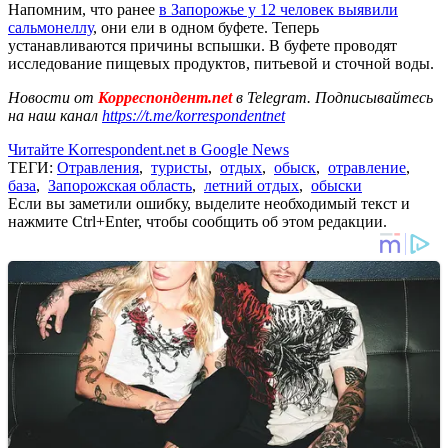
Напомним, что ранее
в Запорожье у 12 человек выявили
сальмонеллу
, они ели в одном буфете. Теперь
устанавливаются причины вспышки. В буфете проводят
исследование пищевых продуктов, питьевой и сточной воды.
Новости от
Корреспондент.net
в Telegram. Подписывайтесь
на наш канал
https://t.me/korrespondentnet
Читайте Korrespondent.net в Google News
ТЕГИ:
Отравления
,
туристы
,
отдых
,
обыск
,
отравление
,
база
,
Запорожская область
,
летний отдых
,
обыски
Если вы заметили ошибку, выделите необходимый текст и
нажмите Ctrl+Enter, чтобы сообщить об этом редакции.