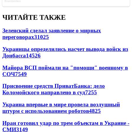
ЧИТАЙТЕ ТАКЖЕ
Зеленский сделал заявление о мирных
переговорах
31025
Украинцы определились насчет вывода войск из
Донбасса
14526
Майора ВСП поймали на "помощи" военному в
СОЧ
7549
Присвоение средств ПриватБанка: дело
Коломойского направлено в суд
7255
Украина впервые в мире провела воздушный
штурм с использованием роботов
4825
Иран готовил удар по трем объектам в Украине -
СМИ
3149