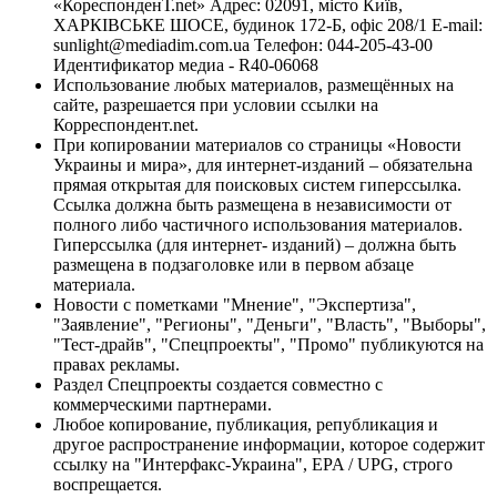
«КореспонденТ.net» Адрес: 02091, місто Київ,
ХАРКІВСЬКЕ ШОСЕ, будинок 172-Б, офіс 208/1 E-mail:
sunlight@mediadim.com.ua
Телефон: 044-205-43-00
Идентификатор медиа - R40-06068
Использование любых материалов, размещённых на
сайте, разрешается при условии ссылки на
Корреспондент.net.
При копировании материалов со страницы «Новости
Украины и мира», для интернет-изданий – обязательна
прямая открытая для поисковых систем гиперссылка.
Ссылка должна быть размещена в независимости от
полного либо частичного использования материалов.
Гиперссылка (для интернет- изданий) – должна быть
размещена в подзаголовке или в первом абзаце
материала.
Новости с пометками "Мнение", "Экспертиза",
"Заявление", "Регионы", "Деньги", "Власть", "Выборы",
"Тест-драйв", "Спецпроекты", "Промо" публикуются на
правах рекламы.
Раздел Спецпроекты создается совместно с
коммерческими партнерами.
Любое копирование, публикация, републикация и
другое распространение информации, которое содержит
ссылку на "Интерфакс-Украина", EPA / UPG, строго
воспрещается.