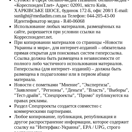
«КореспонденТ.net» Адрес: 02091, місто Київ,
ХАРКІВСЬКЕ ШОСЕ, будинок 172-Б, офіс 208/1 E-mail:
sunlight@mediadim.com.ua
Телефон: 044-205-43-00
Идентификатор медиа - R40-06068
Использование любых материалов, размещённых на
сайте, разрешается при условии ссылки на
Корреспондент.net.
При копировании материалов со страницы «Новости
Украины и мира», для интернет-изданий – обязательна
прямая открытая для поисковых систем гиперссылка.
Ссылка должна быть размещена в независимости от
полного либо частичного использования материалов.
Гиперссылка (для интернет- изданий) – должна быть
размещена в подзаголовке или в первом абзаце
материала.
Новости с пометками "Мнение", "Экспертиза",
"Заявление", "Регионы", "Деньги", "Власть", "Выборы",
"Тест-драйв", "Спецпроекты", "Промо" публикуются на
правах рекламы.
Раздел Спецпроекты создается совместно с
коммерческими партнерами.
Любое копирование, публикация, републикация и
другое распространение информации, которое содержит
ссылку на "Интерфакс-Украина", EPA / UPG, строго