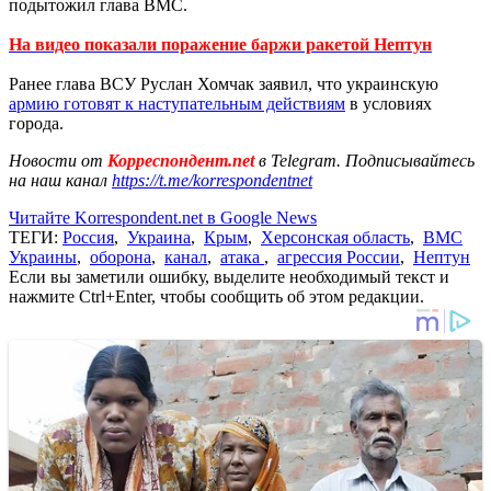
подытожил глава ВМС.
На видео показали поражение баржи ракетой Нептун
Ранее глава ВСУ Руслан Хомчак заявил, что украинскую
армию готовят к наступательным действиям
в условиях
города.
Новости от
Корреспондент.net
в Telegram. Подписывайтесь
на наш канал
https://t.me/korrespondentnet
Читайте Korrespondent.net в Google News
ТЕГИ:
Россия
,
Украина
,
Крым
,
Херсонская область
,
ВМС
Украины
,
оборона
,
канал
,
атака
,
агрессия России
,
Нептун
Если вы заметили ошибку, выделите необходимый текст и
нажмите Ctrl+Enter, чтобы сообщить об этом редакции.