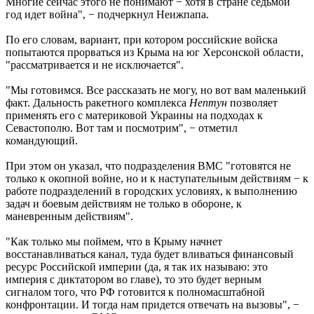
Многие сейчас этого не понимают − хотя в стране седьмой
год идет война", − подчеркнул Неижпапа.
По его словам, вариант, при котором российские войска
попытаются прорваться из Крыма на юг Херсонской области,
"рассматривается и не исключается".
"Мы готовимся. Все рассказать не могу, но вот вам маленький
факт. Дальность ракетного комплекса
Нептун
позволяет
применять его с материковой Украины на подходах к
Севастополю. Вот там и посмотрим", − отметил
командующий.
При этом он указал, что подразделения ВМС "готовятся не
только к окопной войне, но и к наступательным действиям − к
работе подразделений в городских условиях, к выполнению
задач и боевым действиям не только в обороне, к
маневренным действиям".
"Как только мы поймем, что в Крыму начнет
восстанавливаться канал, туда будет вливаться финансовый
ресурс Российской империи (да, я так их называю: это
империя с диктатором во главе), то это будет верным
сигналом того, что РФ готовится к полномасштабной
конфронтации. И тогда нам придется отвечать на вызовы", −