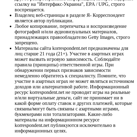
ссылку на "Интерфакс-Украина", EPA / UPG, строго
воспрещается.
Владелец веб-страницы в разделе Я- Корреспондент
является автор публикации.
Любое копирование, перепечатка и воспроизведение
фотографий и/или аудиовизуальных материалов,
принадлежащих правообладателю Getty Images, строго
запрещено.
Материалы сайта korrespondent.net предназначены для
лиц старше 21 года (21+). Участие в азартных играх
может вызвать игровую зависимость. Соблюдайте
правила (принципы) ответственной игры. При
обнаружении первых признаков зависимости
немедленно обратитесь к специалисту. Помните, что
участие в азартных играх не может являться источником
доходов или альтернативой работе. Информационный
ресурс korrespondent.net не проводит игры на реальные
и/или виртуальные деньги, сайт не принимает ни в
какой форме оплату ставок и других платежей, которые
связаны/могут быть связаны с азартными играми,
букмекерами или тотализаторами. Какие-либо
материалы на информационном ресурсе
korrespondent.net публикуются исключительно в
информационных целях.