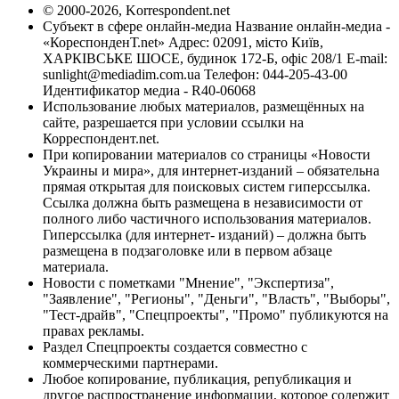
© 2000-2026, Korrespondent.net
Субъект в сфере онлайн-медиа Название онлайн-медиа -
«КореспонденТ.net» Адрес: 02091, місто Київ,
ХАРКІВСЬКЕ ШОСЕ, будинок 172-Б, офіс 208/1 E-mail:
sunlight@mediadim.com.ua
Телефон: 044-205-43-00
Идентификатор медиа - R40-06068
Использование любых материалов, размещённых на
сайте, разрешается при условии ссылки на
Корреспондент.net.
При копировании материалов со страницы «Новости
Украины и мира», для интернет-изданий – обязательна
прямая открытая для поисковых систем гиперссылка.
Ссылка должна быть размещена в независимости от
полного либо частичного использования материалов.
Гиперссылка (для интернет- изданий) – должна быть
размещена в подзаголовке или в первом абзаце
материала.
Новости с пометками "Мнение", "Экспертиза",
"Заявление", "Регионы", "Деньги", "Власть", "Выборы",
"Тест-драйв", "Спецпроекты", "Промо" публикуются на
правах рекламы.
Раздел Спецпроекты создается совместно с
коммерческими партнерами.
Любое копирование, публикация, републикация и
другое распространение информации, которое содержит