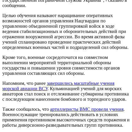
Государственной пограничной службы Украины", - сказано в
сообщении.
Целью обучения называют наращивание оперативных
возможностей органов управления Нацгвардии по
управлению объединенной группировкой войск в ходе
ведения стабилизационных и оборонительных действий при
отражении вооруженной агрессии. Во время активной фазы
учений спланировано проведение практических действий
определенных военных частей и подразделений сил обороны.
Кроме того, военные сосредоточатся на совместном
выполнении мероприятий территориальной обороны
государства и повышении уровня совместимости органов
управления составляющих сил обороны.
Напомним, что ранее
завершились масштабные учения
морской авиации ВСУ
. Кульминацией учений для морских
авиаторов стал поиск и отслеживание субмарины противника
с последующим нанесением бомбового и торпедного ударов.
Также сообщалось, что
артиллеристы ВМС провели учения
.
Военнослужащие тренировались действовать в условиях
применения противником высокоточных средств поражения и
работы диверсионно-разведывательных групп противника.