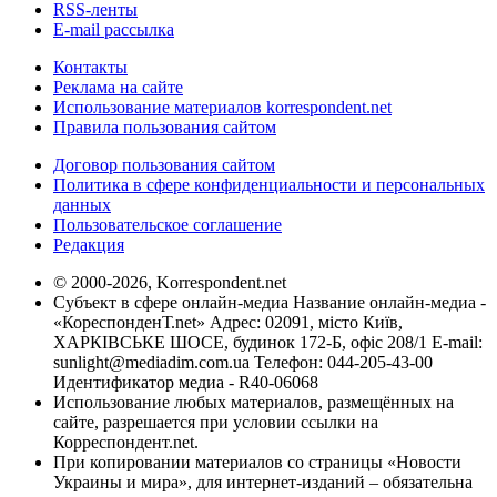
RSS-ленты
E-mail рассылка
Контакты
Реклама на сайте
Использование материалов korrespondent.net
Правила пользования сайтом
Договор пользования сайтом
Политика в сфере конфиденциальности и персональных
данных
Пользовательское соглашение
Редакция
© 2000-2026, Korrespondent.net
Субъект в сфере онлайн-медиа Название онлайн-медиа -
«КореспонденТ.net» Адрес: 02091, місто Київ,
ХАРКІВСЬКЕ ШОСЕ, будинок 172-Б, офіс 208/1 E-mail:
sunlight@mediadim.com.ua
Телефон: 044-205-43-00
Идентификатор медиа - R40-06068
Использование любых материалов, размещённых на
сайте, разрешается при условии ссылки на
Корреспондент.net.
При копировании материалов со страницы «Новости
Украины и мира», для интернет-изданий – обязательна