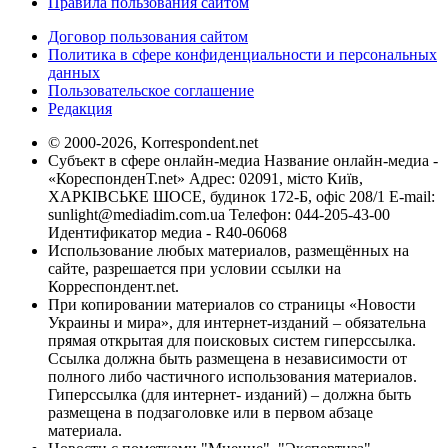
Правила пользования сайтом
Договор пользования сайтом
Политика в сфере конфиденциальности и персональных
данных
Пользовательское соглашение
Редакция
© 2000-2026, Korrespondent.net
Субъект в сфере онлайн-медиа Название онлайн-медиа -
«КореспонденТ.net» Адрес: 02091, місто Київ,
ХАРКІВСЬКЕ ШОСЕ, будинок 172-Б, офіс 208/1 E-mail:
sunlight@mediadim.com.ua
Телефон: 044-205-43-00
Идентификатор медиа - R40-06068
Использование любых материалов, размещённых на
сайте, разрешается при условии ссылки на
Корреспондент.net.
При копировании материалов со страницы «Новости
Украины и мира», для интернет-изданий – обязательна
прямая открытая для поисковых систем гиперссылка.
Ссылка должна быть размещена в независимости от
полного либо частичного использования материалов.
Гиперссылка (для интернет- изданий) – должна быть
размещена в подзаголовке или в первом абзаце
материала.