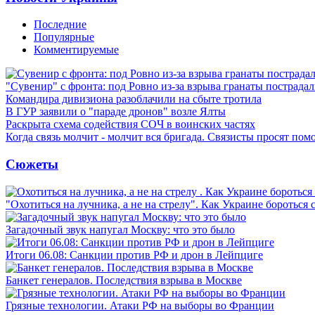
Последние
Популярные
Комментируемые
"Сувенир" с фронта: под Ровно из-за взрыва гранаты пострада
Командира дивизиона разоблачили на сбыте тротила
В ГУР заявили о "параде дронов" возле Ялты
Раскрыта схема содействия СОЧ в воинских частях
Когда связь молчит - молчит вся бригада. Связисты просят по
Сюжеты
"Охотиться на лучника, а не на стрелу". Как Украине бороться 
Загадочный звук напугал Москву: что это было
Итоги 06.08: Санкции против РФ и дрон в Лейпциге
Банкет генералов. Последствия взрыва в Москве
Грязные технологии. Атаки РФ на выборы во Франции