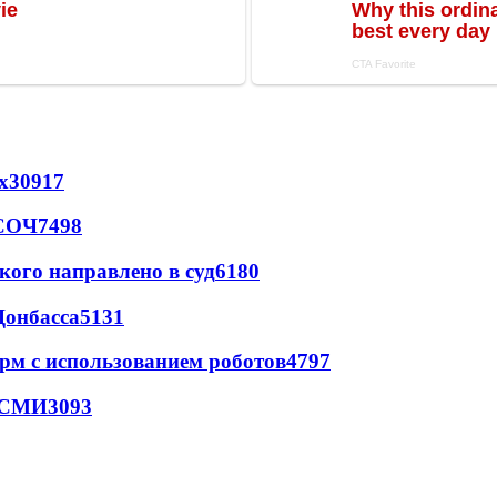
х
30917
 СОЧ
7498
кого направлено в суд
6180
Донбасса
5131
рм с использованием роботов
4797
- СМИ
3093