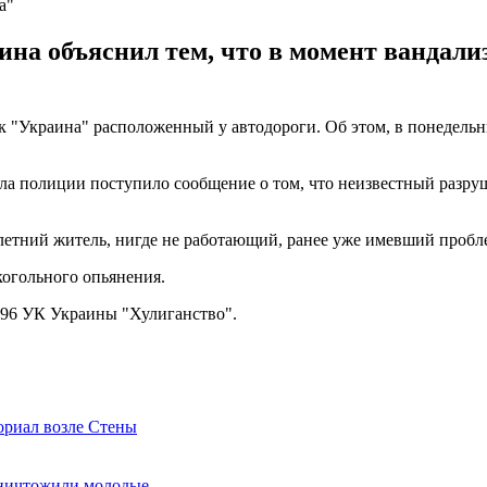
а"
на объяснил тем, что в момент вандализ
 "Украина" расположенный у автодороги. Об этом, в понедельн
ла полиции поступило сообщение о том, что неизвестный разру
етний житель, нигде не работающий, ранее уже имевший пробл
огольного опьянения.
296 УК Украины "Хулиганство".
ориал возле Стены
уничтожили молодые