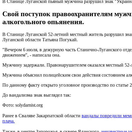
В Станице Луганской пьяный мужчина разрушил знак "Украин
Свой поступок правоохранителям мужчи
алкогольного опьянения.
В Станице Луганской 52-летний местный житель разрушил знак
Луганской области Татьяна Погукай.
"Вечером 6 июля, в дежурную часть Станично-Луганского отде
движением", - написала она.
Мужчину задержали. Правонарушителем оказался местный 52-л
Мужчина объяснил полицейским свои действия состоянием алк
По данному факту открыто уголовное производство по статье 
До вандализма знак выглядел так:
Фото: solydarnist.org
Ранее в Сваляве Закарпатской области
вандалы повредили мем
плача.
Также, в центре Запорожья, в сквере Яланского,
неизвестные 