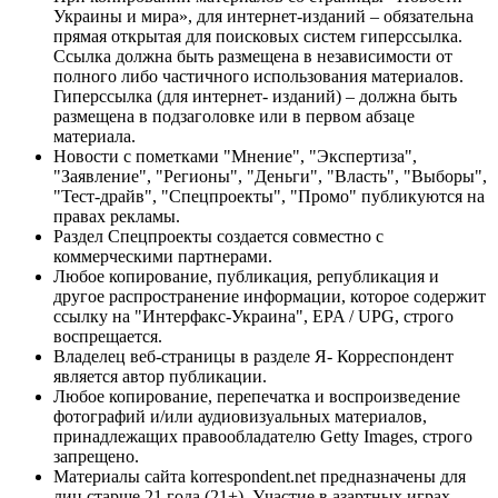
Украины и мира», для интернет-изданий – обязательна
прямая открытая для поисковых систем гиперссылка.
Ссылка должна быть размещена в независимости от
полного либо частичного использования материалов.
Гиперссылка (для интернет- изданий) – должна быть
размещена в подзаголовке или в первом абзаце
материала.
Новости с пометками "Мнение", "Экспертиза",
"Заявление", "Регионы", "Деньги", "Власть", "Выборы",
"Тест-драйв", "Спецпроекты", "Промо" публикуются на
правах рекламы.
Раздел Спецпроекты создается совместно с
коммерческими партнерами.
Любое копирование, публикация, републикация и
другое распространение информации, которое содержит
ссылку на "Интерфакс-Украина", EPA / UPG, строго
воспрещается.
Владелец веб-страницы в разделе Я- Корреспондент
является автор публикации.
Любое копирование, перепечатка и воспроизведение
фотографий и/или аудиовизуальных материалов,
принадлежащих правообладателю Getty Images, строго
запрещено.
Материалы сайта korrespondent.net предназначены для
лиц старше 21 года (21+). Участие в азартных играх