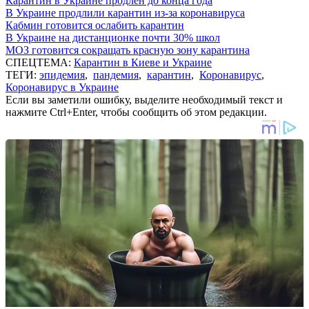
Карантин в Украине продлен до конца года
В Украине продлили карантин из-за коронавируса
Кабмин готовится ослабить карантин
В Украине на дистанционке почти 30% школ
МОЗ готовится сокращать красную зону карантина
СПЕЦТЕМА:
Карантин в Киеве и Украине
ТЕГИ:
эпидемия
,
пандемия
,
карантин
,
Коронавирус
,
Коронавирус в Украине
Если вы заметили ошибку, выделите необходимый текст и
нажмите Ctrl+Enter, чтобы сообщить об этом редакции.