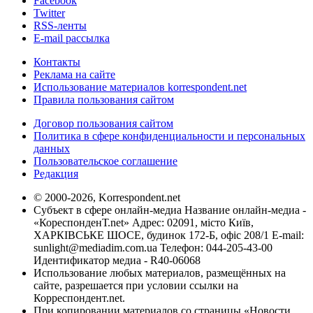
Facebook
Twitter
RSS-ленты
E-mail рассылка
Контакты
Реклама на сайте
Использование материалов korrespondent.net
Правила пользования сайтом
Договор пользования сайтом
Политика в сфере конфиденциальности и персональных
данных
Пользовательское соглашение
Редакция
© 2000-2026, Korrespondent.net
Субъект в сфере онлайн-медиа Название онлайн-медиа -
«КореспонденТ.net» Адрес: 02091, місто Київ,
ХАРКІВСЬКЕ ШОСЕ, будинок 172-Б, офіс 208/1 E-mail:
sunlight@mediadim.com.ua
Телефон: 044-205-43-00
Идентификатор медиа - R40-06068
Использование любых материалов, размещённых на
сайте, разрешается при условии ссылки на
Корреспондент.net.
При копировании материалов со страницы «Новости