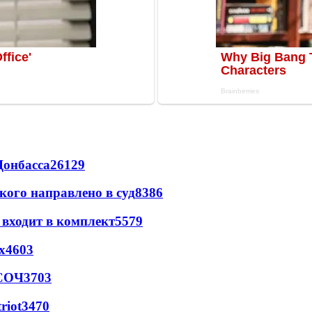
Донбасса
26129
кого направлено в суд
8386
 входит в комплект
5579
х
4603
 СОЧ
3703
riot
3470