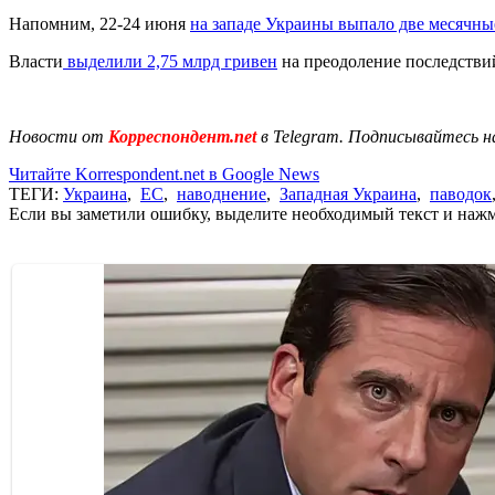
Напомним, 22-24 июня
на западе Украины выпало две месячны
Власти
выделили 2,75 млрд гривен
на преодоление последстви
Новости от
Корреспондент.net
в Telegram. Подписывайтесь н
Читайте Korrespondent.net в Google News
ТЕГИ:
Украина
,
ЕС
,
наводнение
,
Западная Украина
,
паводок
Если вы заметили ошибку, выделите необходимый текст и нажми