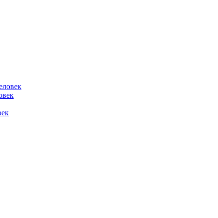
овек
век