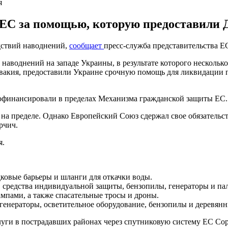
я
 ЕС за помощью, которую предоставили 
дствий наводнений,
сообщает
пресс-служба представительства ЕС
т наводнений на западе Украины, в результате которого несколь
овакия, предоставили Украине срочную помощь для ликвидации
офинансировали в пределах Механизма гражданской защиты ЕС.
на пределе. Однако Европейский Союз сдержал свое обязательст
рчич.
я.
дковые барьеры и шланги для откачки воды.
, средства индивидуальной защиты, бензопилы, генераторы и па
мпами, а также спасательные тросы и дроны.
 генераторы, осветительное оборудование, бензопилы и деревян
уги в пострадавших районах через спутниковую систему ЕС Cope