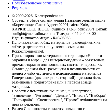
Пользовательское соглашение
Редакция
© 2000-2026, Korrespondent.net
Субъект в сфере онлайн-медиа Название онлайн-медиа -
«КореспонденТ.net» Адрес: 02091, місто Київ,
ХАРКІВСЬКЕ ШОСЕ, будинок 172-Б, офіс 208/1 E-mail:
sunlight@mediadim.com.ua
Телефон: 044-205-43-00
Идентификатор медиа - R40-06068
Использование любых материалов, размещённых на
сайте, разрешается при условии ссылки на
Корреспондент.net.
При копировании материалов со страницы «Новости
Украины и мира», для интернет-изданий – обязательна
прямая открытая для поисковых систем гиперссылка.
Ссылка должна быть размещена в независимости от
полного либо частичного использования материалов.
Гиперссылка (для интернет- изданий) – должна быть
размещена в подзаголовке или в первом абзаце
материала.
Новости с пометками "Мнение", "Экспертиза",
"Заявление", "Регионы", "Деньги", "Власть", "Выборы",
"Тест-драйв", "Спецпроекты", "Промо" публикуются на
правах рекламы.
Раздел Спецпроекты создается совместно с