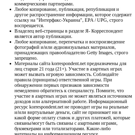
коммерческими партнерами.
Любое копирование, публикация, републикация и
другое распространение информации, которое содержит
ссылку на "Интерфакс-Украина", EPA / UPG, строго
воспрещается.
Владелец веб-страницы в разделе Я- Корреспондент
является автор публикации.
Любое копирование, перепечатка и воспроизведение
фотографий и/или аудиовизуальных материалов,
принадлежащих правообладателю Getty Images, строго
запрещено.
Материалы сайта korrespondent.net предназначены для
лиц старше 21 года (21+). Участие в азартных играх
может вызвать игровую зависимость. Соблюдайте
правила (принципы) ответственной игры. При
обнаружении первых признаков зависимости
немедленно обратитесь к специалисту. Помните, что
участие в азартных играх не может являться источником
доходов или альтернативой работе. Информационный
ресурс korrespondent.net не проводит игры на реальные
и/или виртуальные деньги, сайт не принимает ни в
какой форме оплату ставок и других платежей, которые
связаны/могут быть связаны с азартными играми,
букмекерами или тотализаторами. Какие-либо
материалы на информационном ресурсе