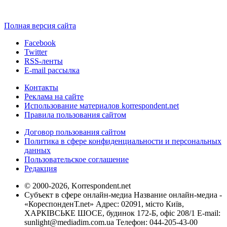
Полная версия сайта
Facebook
Twitter
RSS-ленты
E-mail рассылка
Контакты
Реклама на сайте
Использование материалов korrespondent.net
Правила пользования сайтом
Договор пользования сайтом
Политика в сфере конфиденциальности и персональных
данных
Пользовательское соглашение
Редакция
© 2000-2026, Korrespondent.net
Субъект в сфере онлайн-медиа Название онлайн-медиа -
«КореспонденТ.net» Адрес: 02091, місто Київ,
ХАРКІВСЬКЕ ШОСЕ, будинок 172-Б, офіс 208/1 E-mail:
sunlight@mediadim.com.ua
Телефон: 044-205-43-00