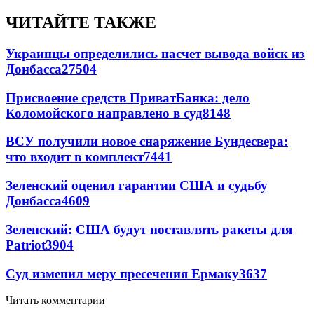
ЧИТАЙТЕ ТАКЖЕ
Украинцы определились насчет вывода войск из
Донбасса
27504
Присвоение средств ПриватБанка: дело
Коломойского направлено в суд
8148
ВСУ получили новое снаряжение Бундесвера:
что входит в комплект
7441
Зеленский оценил гарантии США и судьбу
Донбасса
4609
Зеленский: США будут поставлять ракеты для
Patriot
3904
Суд изменил меру пресечения Ермаку
3637
Читать комментарии