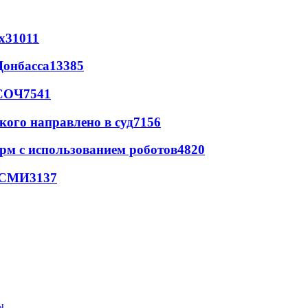
х
31011
Донбасса
13385
 СОЧ
7541
кого направлено в суд
7156
рм с использованием роботов
4820
- СМИ
3137