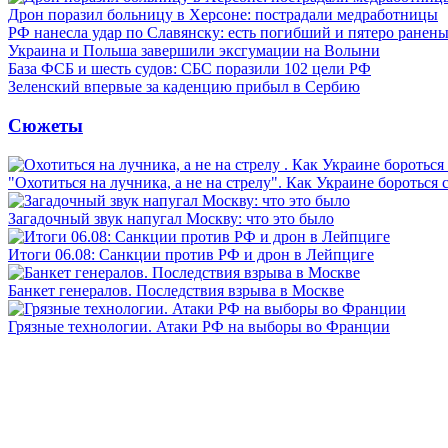
Дрон поразил больницу в Херсоне: пострадали медработницы
РФ нанесла удар по Славянску: есть погибший и пятеро ранен
Украина и Польша завершили эксгумации на Волыни
База ФСБ и шесть судов: СБС поразили 102 цели РФ
Зеленский впервые за каденцию прибыл в Сербию
Сюжеты
"Охотиться на лучника, а не на стрелу". Как Украине бороться 
Загадочный звук напугал Москву: что это было
Итоги 06.08: Санкции против РФ и дрон в Лейпциге
Банкет генералов. Последствия взрыва в Москве
Грязные технологии. Атаки РФ на выборы во Франции