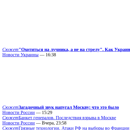
Сюжет
"Охотиться на лучника, а не на стрелу". Как Украи
Новости Украины
— 16:38
Сюжет
Загадочный звук напугал Москву: что это было
Новости России
— 15:29
Сюжет
Банкет генералов. Последствия взрыва в Москве
Новости России
— Вчера, 23:58
Сюжет
Грязные технологии. Атаки РФ на выборы во Франции