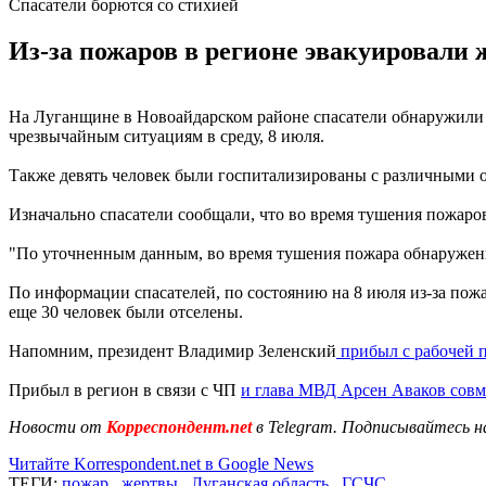
Спасатели борются со стихией
Из-за пожаров в регионе эвакуировали 
На Луганщине в Новоайдарском районе спасатели обнаружили 
чрезвычайным ситуациям в среду, 8 июля.
Также девять человек были госпитализированы с различными о
Изначально спасатели сообщали, что во время тушения пожаров
"По уточненным данным, во время тушения пожара обнаружены 
По информации спасателей, по состоянию на 8 июля из-за пожа
еще 30 человек были отселены.
Напомним, президент Владимир Зеленский
прибыл с рабочей п
Прибыл в регион в связи с ЧП
и глава МВД Арсен Аваков сов
Новости от
Корреспондент.net
в Telegram. Подписывайтесь н
Читайте Korrespondent.net в Google News
ТЕГИ:
пожар
,
жертвы
,
Луганская область
,
ГСЧС