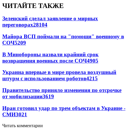
ЧИТАЙТЕ ТАКЖЕ
Зеленский сделал заявление о мирных
переговорах
28104
Майора ВСП поймали на "помощи" военному в
СОЧ
5209
В Минобороны назвали крайний срок
возвращения военных после СОЧ
4905
Украина впервые в мире провела воздушный
штурм с использованием роботов
4215
Правительство приняло изменения по отсрочке
от мобилизации
3619
Иран готовил удар по трем объектам в Украине -
СМИ
3021
Читать комментарии