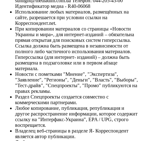
sunlight@mediadim.com.ua
Телефон: 044-205-43-00
Идентификатор медиа - R40-06068
Использование любых материалов, размещённых на
сайте, разрешается при условии ссылки на
Корреспондент.net.
При копировании материалов со страницы «Новости
Украины и мира», для интернет-изданий – обязательна
прямая открытая для поисковых систем гиперссылка.
Ссылка должна быть размещена в независимости от
полного либо частичного использования материалов.
Гиперссылка (для интернет- изданий) – должна быть
размещена в подзаголовке или в первом абзаце
материала.
Новости с пометками "Мнение", "Экспертиза",
"Заявление", "Регионы", "Деньги", "Власть", "Выборы",
"Тест-драйв", "Спецпроекты", "Промо" публикуются на
правах рекламы.
Раздел Спецпроекты создается совместно с
коммерческими партнерами.
Любое копирование, публикация, републикация и
другое распространение информации, которое содержит
ссылку на "Интерфакс-Украина", EPA / UPG, строго
воспрещается.
Владелец веб-страницы в разделе Я- Корреспондент
является автор публикации.