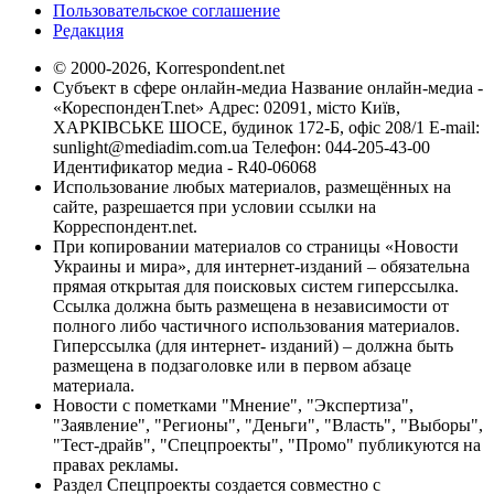
Пользовательское соглашение
Редакция
© 2000-2026, Korrespondent.net
Субъект в сфере онлайн-медиа Название онлайн-медиа -
«КореспонденТ.net» Адрес: 02091, місто Київ,
ХАРКІВСЬКЕ ШОСЕ, будинок 172-Б, офіс 208/1 E-mail:
sunlight@mediadim.com.ua
Телефон: 044-205-43-00
Идентификатор медиа - R40-06068
Использование любых материалов, размещённых на
сайте, разрешается при условии ссылки на
Корреспондент.net.
При копировании материалов со страницы «Новости
Украины и мира», для интернет-изданий – обязательна
прямая открытая для поисковых систем гиперссылка.
Ссылка должна быть размещена в независимости от
полного либо частичного использования материалов.
Гиперссылка (для интернет- изданий) – должна быть
размещена в подзаголовке или в первом абзаце
материала.
Новости с пометками "Мнение", "Экспертиза",
"Заявление", "Регионы", "Деньги", "Власть", "Выборы",
"Тест-драйв", "Спецпроекты", "Промо" публикуются на
правах рекламы.
Раздел Спецпроекты создается совместно с