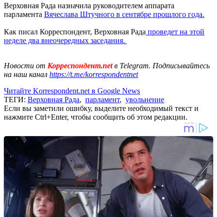
Верховная Рада назначила руководителем аппарата
парламента
Вячеслава Штучного в сентябре прошлого года.
Как писал Корреспондент, Верховная Рада
проведет на этой
неделе два внеочередных заседания.
Новости от
Корреспондент.net
в Telegram. Подписывайтесь
на наш канал
https://t.me/korrespondentnet
Читайте Korrespondent.net в Google News
ТЕГИ:
Верховная Рада
,
парламент
,
увольнение
Если вы заметили ошибку, выделите необходимый текст и
нажмите Ctrl+Enter, чтобы сообщить об этом редакции.