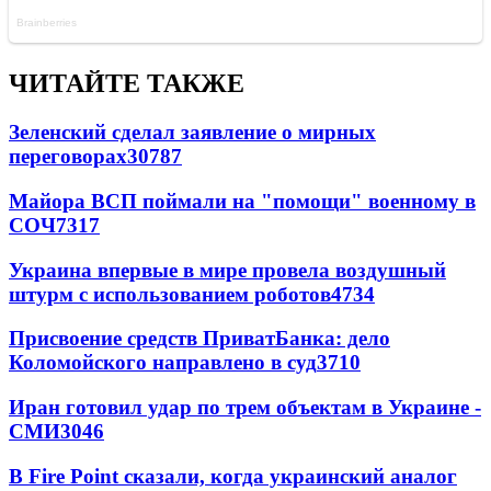
ЧИТАЙТЕ ТАКЖЕ
Зеленский сделал заявление о мирных
переговорах
30787
Майора ВСП поймали на "помощи" военному в
СОЧ
7317
Украина впервые в мире провела воздушный
штурм с использованием роботов
4734
Присвоение средств ПриватБанка: дело
Коломойского направлено в суд
3710
Иран готовил удар по трем объектам в Украине -
СМИ
3046
В Fire Point сказали, когда украинский аналог