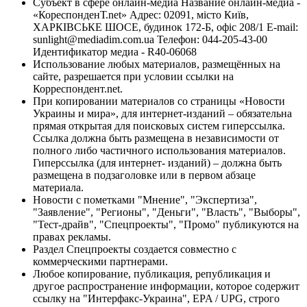
Субъект в сфере онлайн-медиа Название онлайн-медиа -
«КореспонденТ.net» Адрес: 02091, місто Київ,
ХАРКІВСЬКЕ ШОСЕ, будинок 172-Б, офіс 208/1 E-mail:
sunlight@mediadim.com.ua
Телефон: 044-205-43-00
Идентификатор медиа - R40-06068
Использование любых материалов, размещённых на
сайте, разрешается при условии ссылки на
Корреспондент.net.
При копировании материалов со страницы «Новости
Украины и мира», для интернет-изданий – обязательна
прямая открытая для поисковых систем гиперссылка.
Ссылка должна быть размещена в независимости от
полного либо частичного использования материалов.
Гиперссылка (для интернет- изданий) – должна быть
размещена в подзаголовке или в первом абзаце
материала.
Новости с пометками "Мнение", "Экспертиза",
"Заявление", "Регионы", "Деньги", "Власть", "Выборы",
"Тест-драйв", "Спецпроекты", "Промо" публикуются на
правах рекламы.
Раздел Спецпроекты создается совместно с
коммерческими партнерами.
Любое копирование, публикация, републикация и
другое распространение информации, которое содержит
ссылку на "Интерфакс-Украина", EPA / UPG, строго