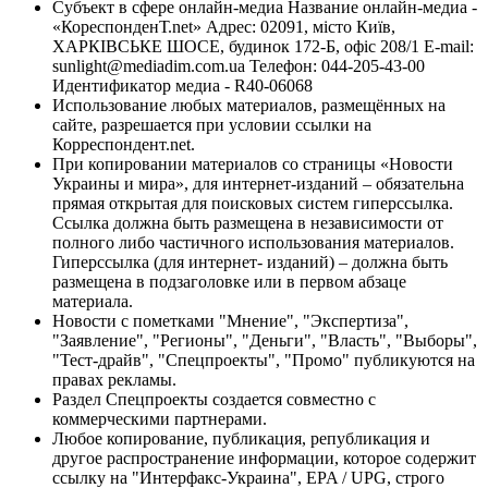
Субъект в сфере онлайн-медиа Название онлайн-медиа -
«КореспонденТ.net» Адрес: 02091, місто Київ,
ХАРКІВСЬКЕ ШОСЕ, будинок 172-Б, офіс 208/1 E-mail:
sunlight@mediadim.com.ua
Телефон: 044-205-43-00
Идентификатор медиа - R40-06068
Использование любых материалов, размещённых на
сайте, разрешается при условии ссылки на
Корреспондент.net.
При копировании материалов со страницы «Новости
Украины и мира», для интернет-изданий – обязательна
прямая открытая для поисковых систем гиперссылка.
Ссылка должна быть размещена в независимости от
полного либо частичного использования материалов.
Гиперссылка (для интернет- изданий) – должна быть
размещена в подзаголовке или в первом абзаце
материала.
Новости с пометками "Мнение", "Экспертиза",
"Заявление", "Регионы", "Деньги", "Власть", "Выборы",
"Тест-драйв", "Спецпроекты", "Промо" публикуются на
правах рекламы.
Раздел Спецпроекты создается совместно с
коммерческими партнерами.
Любое копирование, публикация, републикация и
другое распространение информации, которое содержит
ссылку на "Интерфакс-Украина", EPA / UPG, строго