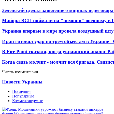
Зеленский сделал заявление о мирных переговора
Майора ВСП поймали на "помощи" военному в
Украина впервые в мире провела воздушный шту
Иран готовил удар по трем объектам в Украине 
В Fire Point сказали, когда украинский аналог Pa
Когда связь молчит - молчит вся бригада. Связи
Читать комментарии
Новости Украины
Последние
Популярные
Комментируемые
Флеш: Мошенники угрожают бизнесу атаками "шахедов"