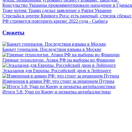
Консульство Украины прокомментировало нападение в Гданьс
Тоже хотим: Трамп сделал заявление о Patriot Украине
Стрельба в центре Кривого Рога: есть раненый, стрелок сбежа
РФ стремится повторить кризис 2022 года - Сыбига
Сюжеты
Банкет генералов. Последствия взрыва в Москве
Грязные технологии. Атаки РФ на выборы во Франции
Эскалация для Европы. Российский дрон в Лейпциге
Изменения в армии РФ: что стоит за решением Путина
Итоги 5.8: Удар по Киеву и нехватка антибаллистики