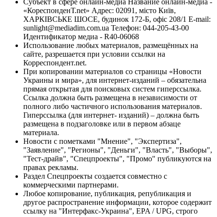
Субъект в сфере онлайн-медиа Название онлайн-медиа -
«КореспонденТ.net» Адрес: 02091, місто Київ,
ХАРКІВСЬКЕ ШОСЕ, будинок 172-Б, офіс 208/1 E-mail:
sunlight@mediadim.com.ua
Телефон: 044-205-43-00
Идентификатор медиа - R40-06068
Использование любых материалов, размещённых на
сайте, разрешается при условии ссылки на
Корреспондент.net.
При копировании материалов со страницы «Новости
Украины и мира», для интернет-изданий – обязательна
прямая открытая для поисковых систем гиперссылка.
Ссылка должна быть размещена в независимости от
полного либо частичного использования материалов.
Гиперссылка (для интернет- изданий) – должна быть
размещена в подзаголовке или в первом абзаце
материала.
Новости с пометками "Мнение", "Экспертиза",
"Заявление", "Регионы", "Деньги", "Власть", "Выборы",
"Тест-драйв", "Спецпроекты", "Промо" публикуются на
правах рекламы.
Раздел Спецпроекты создается совместно с
коммерческими партнерами.
Любое копирование, публикация, републикация и
другое распространение информации, которое содержит
ссылку на "Интерфакс-Украина", EPA / UPG, строго