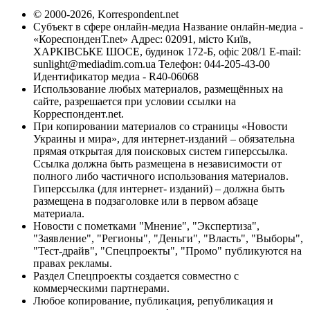
© 2000-2026, Korrespondent.net
Субъект в сфере онлайн-медиа Название онлайн-медиа -
«КореспонденТ.net» Адрес: 02091, місто Київ,
ХАРКІВСЬКЕ ШОСЕ, будинок 172-Б, офіс 208/1 E-mail:
sunlight@mediadim.com.ua
Телефон: 044-205-43-00
Идентификатор медиа - R40-06068
Использование любых материалов, размещённых на
сайте, разрешается при условии ссылки на
Корреспондент.net.
При копировании материалов со страницы «Новости
Украины и мира», для интернет-изданий – обязательна
прямая открытая для поисковых систем гиперссылка.
Ссылка должна быть размещена в независимости от
полного либо частичного использования материалов.
Гиперссылка (для интернет- изданий) – должна быть
размещена в подзаголовке или в первом абзаце
материала.
Новости с пометками "Мнение", "Экспертиза",
"Заявление", "Регионы", "Деньги", "Власть", "Выборы",
"Тест-драйв", "Спецпроекты", "Промо" публикуются на
правах рекламы.
Раздел Спецпроекты создается совместно с
коммерческими партнерами.
Любое копирование, публикация, републикация и