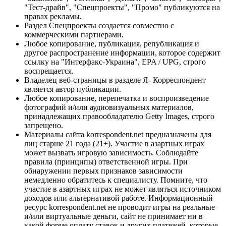
"Тест-драйв", "Спецпроекты", "Промо" публикуются на
правах рекламы.
Раздел Спецпроекты создается совместно с
коммерческими партнерами.
Любое копирование, публикация, републикация и
другое распространение информации, которое содержит
ссылку на "Интерфакс-Украина", EPA / UPG, строго
воспрещается.
Владелец веб-страницы в разделе Я- Корреспондент
является автор публикации.
Любое копирование, перепечатка и воспроизведение
фотографий и/или аудиовизуальных материалов,
принадлежащих правообладателю Getty Images, строго
запрещено.
Материалы сайта korrespondent.net предназначены для
лиц старше 21 года (21+). Участие в азартных играх
может вызвать игровую зависимость. Соблюдайте
правила (принципы) ответственной игры. При
обнаружении первых признаков зависимости
немедленно обратитесь к специалисту. Помните, что
участие в азартных играх не может являться источником
доходов или альтернативой работе. Информационный
ресурс korrespondent.net не проводит игры на реальные
и/или виртуальные деньги, сайт не принимает ни в
какой форме оплату ставок и других платежей, которые