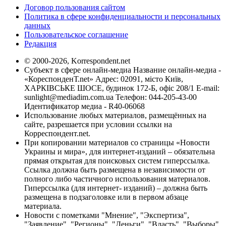
Договор пользования сайтом
Политика в сфере конфиденциальности и персональных
данных
Пользовательское соглашение
Редакция
© 2000-2026, Korrespondent.net
Субъект в сфере онлайн-медиа Название онлайн-медиа -
«КореспонденТ.net» Адрес: 02091, місто Київ,
ХАРКІВСЬКЕ ШОСЕ, будинок 172-Б, офіс 208/1 E-mail:
sunlight@mediadim.com.ua
Телефон: 044-205-43-00
Идентификатор медиа - R40-06068
Использование любых материалов, размещённых на
сайте, разрешается при условии ссылки на
Корреспондент.net.
При копировании материалов со страницы «Новости
Украины и мира», для интернет-изданий – обязательна
прямая открытая для поисковых систем гиперссылка.
Ссылка должна быть размещена в независимости от
полного либо частичного использования материалов.
Гиперссылка (для интернет- изданий) – должна быть
размещена в подзаголовке или в первом абзаце
материала.
Новости с пометками "Мнение", "Экспертиза",
"Заявление", "Регионы", "Деньги", "Власть", "Выборы",