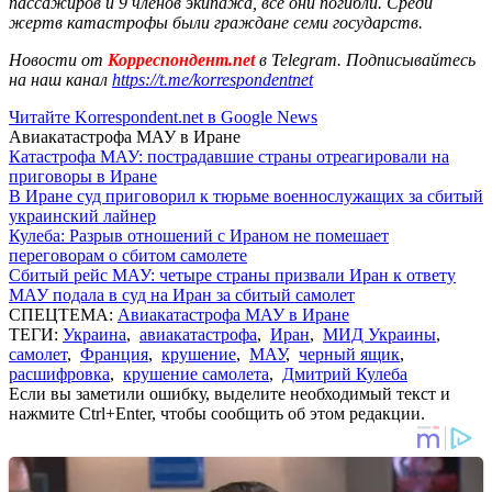
пассажиров и 9 членов экипажа, все они погибли. Среди
жертв катастрофы были граждане семи государств.
Новости от
Корреспондент.net
в Telegram. Подписывайтесь
на наш канал
https://t.me/korrespondentnet
Читайте Korrespondent.net в Google News
Авиакатастрофа МАУ в Иране
Катастрофа МАУ: пострадавшие страны отреагировали на
приговоры в Иране
В Иране суд приговорил к тюрьме военнослужащих за сбитый
украинский лайнер
Кулеба: Разрыв отношений с Ираном не помешает
переговорам о сбитом самолете
Сбитый рейс МАУ: четыре страны призвали Иран к ответу
МАУ подала в суд на Иран за сбитый самолет
СПЕЦТЕМА:
Авиакатастрофа МАУ в Иране
ТЕГИ:
Украина
,
авиакатастрофа
,
Иран
,
МИД Украины
,
самолет
,
Франция
,
крушение
,
МАУ
,
черный ящик
,
расшифровка
,
крушение самолета
,
Дмитрий Кулеба
Если вы заметили ошибку, выделите необходимый текст и
нажмите Ctrl+Enter, чтобы сообщить об этом редакции.