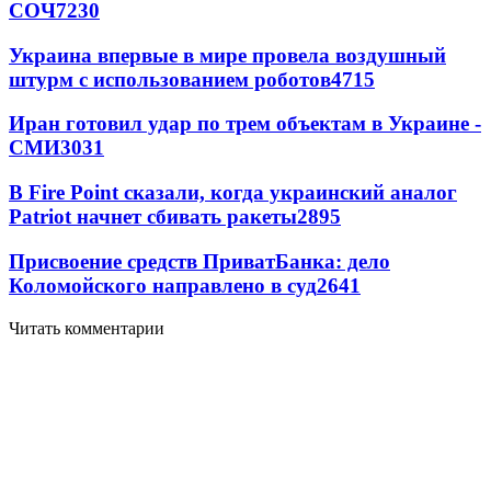
СОЧ
7230
Украина впервые в мире провела воздушный
штурм с использованием роботов
4715
Иран готовил удар по трем объектам в Украине -
СМИ
3031
В Fire Point сказали, когда украинский аналог
Patriot начнет сбивать ракеты
2895
Присвоение средств ПриватБанка: дело
Коломойского направлено в суд
2641
Читать комментарии