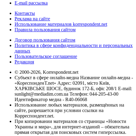
E-mail рассылка
Контакты
Реклама на сайте
Использование материалов korrespondent.net
Правила пользования сайтом
Договор пользования сайтом
Политика в сфере конфиденциальности и персональных
данных
Пользовательское соглашение
Редакция
© 2000-2026, Korrespondent.net
Субъект в сфере онлайн-медиа Название онлайн-медиа -
«КореспонденТ.net» Адрес: 02091, місто Київ,
ХАРКІВСЬКЕ ШОСЕ, будинок 172-Б, офіс 208/1 E-mail:
sunlight@mediadim.com.ua
Телефон: 044-205-43-00
Идентификатор медиа - R40-06068
Использование любых материалов, размещённых на
сайте, разрешается при условии ссылки на
Корреспондент.net.
При копировании материалов со страницы «Новости
Украины и мира», для интернет-изданий – обязательна
прямая открытая для поисковых систем гиперссылка.