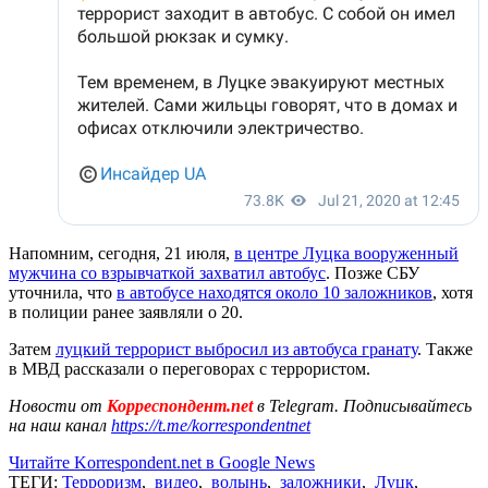
Напомним, сегодня, 21 июля,
в центре Луцка вооруженный
мужчина со взрывчаткой захватил автобус
. Позже СБУ
уточнила, что
в автобусе находятся около 10 заложников
, хотя
в полиции ранее заявляли о 20.
Затем
луцкий террорист выбросил из автобуса гранату
. Также
в МВД рассказали о переговорах с террористом.
Новости от
Корреспондент.net
в Telegram. Подписывайтесь
на наш канал
https://t.me/korrespondentnet
Читайте Korrespondent.net в Google News
ТЕГИ:
Терроризм
,
видео
,
волынь
,
заложники
,
Луцк
,