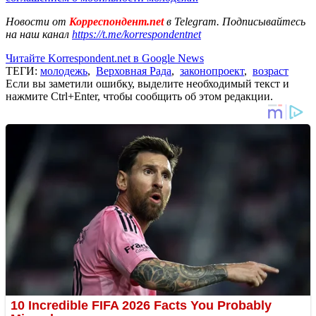
Новости от
Корреспондент.net
в Telegram. Подписывайтесь
на наш канал
https://t.me/korrespondentnet
Читайте Korrespondent.net в Google News
ТЕГИ:
молодежь
,
Верховная Рада
,
законопроект
,
возраст
Если вы заметили ошибку, выделите необходимый текст и
нажмите Ctrl+Enter, чтобы сообщить об этом редакции.