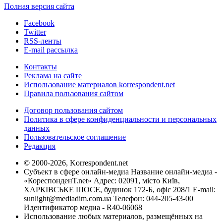
Полная версия сайта
Facebook
Twitter
RSS-ленты
E-mail рассылка
Контакты
Реклама на сайте
Использование материалов korrespondent.net
Правила пользования сайтом
Договор пользования сайтом
Политика в сфере конфиденциальности и персональных
данных
Пользовательское соглашение
Редакция
© 2000-2026, Korrespondent.net
Субъект в сфере онлайн-медиа Название онлайн-медиа -
«КореспонденТ.net» Адрес: 02091, місто Київ,
ХАРКІВСЬКЕ ШОСЕ, будинок 172-Б, офіс 208/1 E-mail:
sunlight@mediadim.com.ua
Телефон: 044-205-43-00
Идентификатор медиа - R40-06068
Использование любых материалов, размещённых на