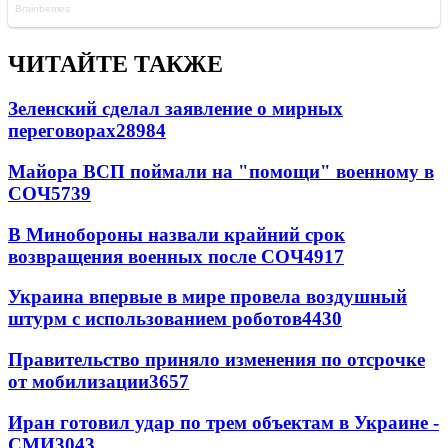
ЧИТАЙТЕ ТАКЖЕ
Зеленский сделал заявление о мирных
переговорах
28984
Майора ВСП поймали на "помощи" военному в
СОЧ
5739
В Минобороны назвали крайний срок
возвращения военных после СОЧ
4917
Украина впервые в мире провела воздушный
штурм с использованием роботов
4430
Правительство приняло изменения по отсрочке
от мобилизации
3657
Иран готовил удар по трем объектам в Украине -
СМИ
3043