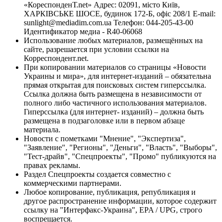
«КореспонденТ.net» Адрес: 02091, місто Київ,
ХАРКІВСЬКЕ ШОСЕ, будинок 172-Б, офіс 208/1 E-mail:
sunlight@mediadim.com.ua
Телефон: 044-205-43-00
Идентификатор медиа - R40-06068
Использование любых материалов, размещённых на
сайте, разрешается при условии ссылки на
Корреспондент.net.
При копировании материалов со страницы «Новости
Украины и мира», для интернет-изданий – обязательна
прямая открытая для поисковых систем гиперссылка.
Ссылка должна быть размещена в независимости от
полного либо частичного использования материалов.
Гиперссылка (для интернет- изданий) – должна быть
размещена в подзаголовке или в первом абзаце
материала.
Новости с пометками "Мнение", "Экспертиза",
"Заявление", "Регионы", "Деньги", "Власть", "Выборы",
"Тест-драйв", "Спецпроекты", "Промо" публикуются на
правах рекламы.
Раздел Спецпроекты создается совместно с
коммерческими партнерами.
Любое копирование, публикация, републикация и
другое распространение информации, которое содержит
ссылку на "Интерфакс-Украина", EPA / UPG, строго
воспрещается.