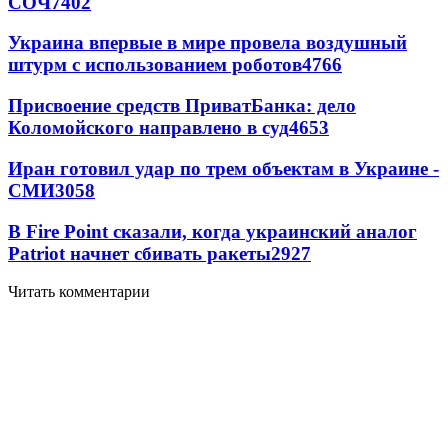
СОЧ
7402
Украина впервые в мире провела воздушный
штурм с использованием роботов
4766
Присвоение средств ПриватБанка: дело
Коломойского направлено в суд
4653
Иран готовил удар по трем объектам в Украине -
СМИ
3058
В Fire Point сказали, когда украинский аналог
Patriot начнет сбивать ракеты
2927
Читать комментарии