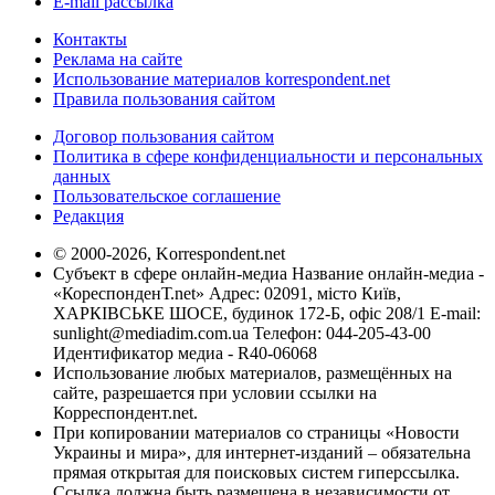
E-mail рассылка
Контакты
Реклама на сайте
Использование материалов korrespondent.net
Правила пользования сайтом
Договор пользования сайтом
Политика в сфере конфиденциальности и персональных
данных
Пользовательское соглашение
Редакция
© 2000-2026, Korrespondent.net
Субъект в сфере онлайн-медиа Название онлайн-медиа -
«КореспонденТ.net» Адрес: 02091, місто Київ,
ХАРКІВСЬКЕ ШОСЕ, будинок 172-Б, офіс 208/1 E-mail:
sunlight@mediadim.com.ua
Телефон: 044-205-43-00
Идентификатор медиа - R40-06068
Использование любых материалов, размещённых на
сайте, разрешается при условии ссылки на
Корреспондент.net.
При копировании материалов со страницы «Новости
Украины и мира», для интернет-изданий – обязательна
прямая открытая для поисковых систем гиперссылка.
Ссылка должна быть размещена в независимости от