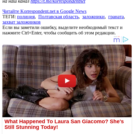
на наш канал
https://t.me/korrespondentnet
Читайте Korrespondent.net в Google News
ТЕГИ:
полиция
,
Полтавская область
,
заложники
,
граната
,
захват заложников
Если вы заметили ошибку, выделите необходимый текст и
нажмите Ctrl+Enter, чтобы сообщить об этом редакции.