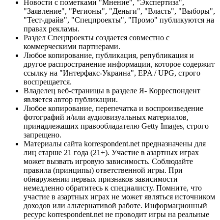
Новости с пометками "Мнение", "Экспертиза",
"Заявление", "Регионы", "Деньги", "Власть", "Выборы",
"Тест-драйв", "Спецпроекты", "Промо" публикуются на
правах рекламы.
Раздел Спецпроекты создается совместно с
коммерческими партнерами.
Любое копирование, публикация, републикация и
другое распространение информации, которое содержит
ссылку на "Интерфакс-Украина", EPA / UPG, строго
воспрещается.
Владелец веб-страницы в разделе Я- Корреспондент
является автор публикации.
Любое копирование, перепечатка и воспроизведение
фотографий и/или аудиовизуальных материалов,
принадлежащих правообладателю Getty Images, строго
запрещено.
Материалы сайта korrespondent.net предназначены для
лиц старше 21 года (21+). Участие в азартных играх
может вызвать игровую зависимость. Соблюдайте
правила (принципы) ответственной игры. При
обнаружении первых признаков зависимости
немедленно обратитесь к специалисту. Помните, что
участие в азартных играх не может являться источником
доходов или альтернативой работе. Информационный
ресурс korrespondent.net не проводит игры на реальные