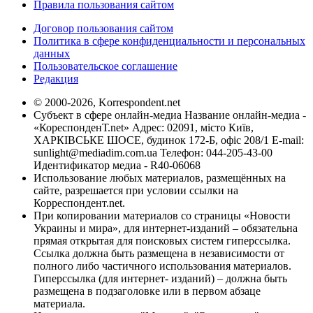
Правила пользования сайтом
Договор пользования сайтом
Политика в сфере конфиденциальности и персональных
данных
Пользовательское соглашение
Редакция
© 2000-2026, Korrespondent.net
Субъект в сфере онлайн-медиа Название онлайн-медиа -
«КореспонденТ.net» Адрес: 02091, місто Київ,
ХАРКІВСЬКЕ ШОСЕ, будинок 172-Б, офіс 208/1 E-mail:
sunlight@mediadim.com.ua
Телефон: 044-205-43-00
Идентификатор медиа - R40-06068
Использование любых материалов, размещённых на
сайте, разрешается при условии ссылки на
Корреспондент.net.
При копировании материалов со страницы «Новости
Украины и мира», для интернет-изданий – обязательна
прямая открытая для поисковых систем гиперссылка.
Ссылка должна быть размещена в независимости от
полного либо частичного использования материалов.
Гиперссылка (для интернет- изданий) – должна быть
размещена в подзаголовке или в первом абзаце
материала.