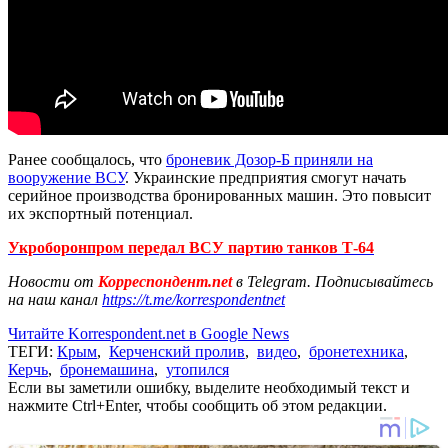
Ранее сообщалось, что
броневик Дозор-Б приняли на
вооружение ВСУ
. Украинские предприятия смогут начать
серийное производства бронированных машин. Это повысит
их экспортный потенциал.
Укроборонпром передал ВСУ партию танков Т-64
Новости от
Корреспондент.net
в Telegram. Подписывайтесь
на наш канал
https://t.me/korrespondentnet
Читайте Korrespondent.net в Google News
ТЕГИ:
Крым
,
Керченский пролив
,
видео
,
бронетехника
,
Керчь
,
бронемашина
,
утопился
Если вы заметили ошибку, выделите необходимый текст и
нажмите Ctrl+Enter, чтобы сообщить об этом редакции.