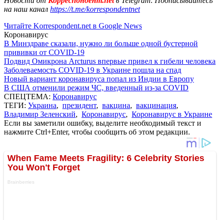
Новости от
Корреспондент.net
в Telegram. Подписывайтесь
на наш канал
https://t.me/korrespondentnet
Читайте Korrespondent.net в Google News
Коронавирус
В Минздраве сказали, нужно ли больше одной бустерной
прививки от COVID-19
Подвид Омикрона Arcturus впервые привел к гибели человека
Заболеваемость COVID-19 в Украине пошла на спад
Новый вариант коронавируса попал из Индии в Европу
В США отменили режим ЧС, введенный из-за COVID
СПЕЦТЕМА:
Коронавирус
ТЕГИ:
Украина
,
президент
,
вакцина
,
вакцинация
,
Владимир Зеленский
,
Коронавирус
,
Коронавирус в Украине
Если вы заметили ошибку, выделите необходимый текст и
нажмите Ctrl+Enter, чтобы сообщить об этом редакции.