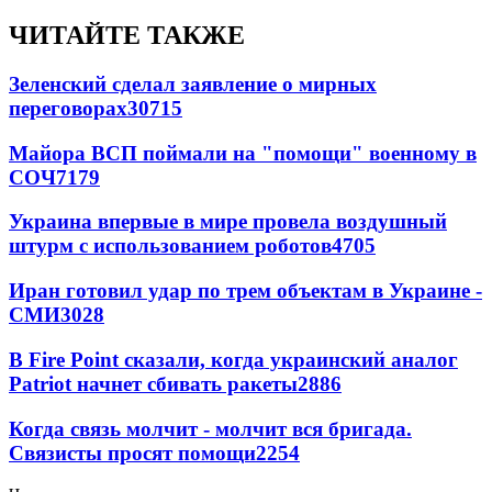
ЧИТАЙТЕ ТАКЖЕ
Зеленский сделал заявление о мирных
переговорах
30715
Майора ВСП поймали на "помощи" военному в
СОЧ
7179
Украина впервые в мире провела воздушный
штурм с использованием роботов
4705
Иран готовил удар по трем объектам в Украине -
СМИ
3028
В Fire Point сказали, когда украинский аналог
Patriot начнет сбивать ракеты
2886
Когда связь молчит - молчит вся бригада.
Связисты просят помощи
2254