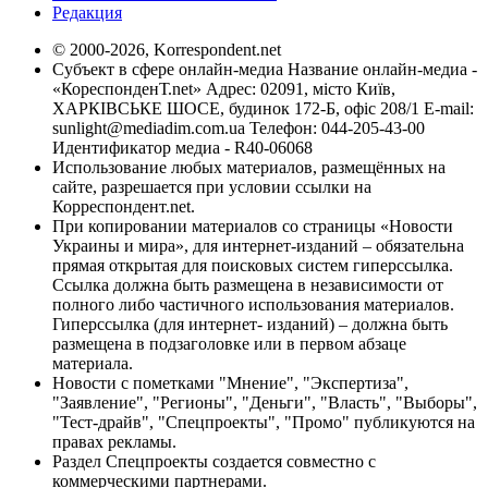
Редакция
© 2000-2026, Korrespondent.net
Субъект в сфере онлайн-медиа Название онлайн-медиа -
«КореспонденТ.net» Адрес: 02091, місто Київ,
ХАРКІВСЬКЕ ШОСЕ, будинок 172-Б, офіс 208/1 E-mail:
sunlight@mediadim.com.ua
Телефон: 044-205-43-00
Идентификатор медиа - R40-06068
Использование любых материалов, размещённых на
сайте, разрешается при условии ссылки на
Корреспондент.net.
При копировании материалов со страницы «Новости
Украины и мира», для интернет-изданий – обязательна
прямая открытая для поисковых систем гиперссылка.
Ссылка должна быть размещена в независимости от
полного либо частичного использования материалов.
Гиперссылка (для интернет- изданий) – должна быть
размещена в подзаголовке или в первом абзаце
материала.
Новости с пометками "Мнение", "Экспертиза",
"Заявление", "Регионы", "Деньги", "Власть", "Выборы",
"Тест-драйв", "Спецпроекты", "Промо" публикуются на
правах рекламы.
Раздел Спецпроекты создается совместно с
коммерческими партнерами.