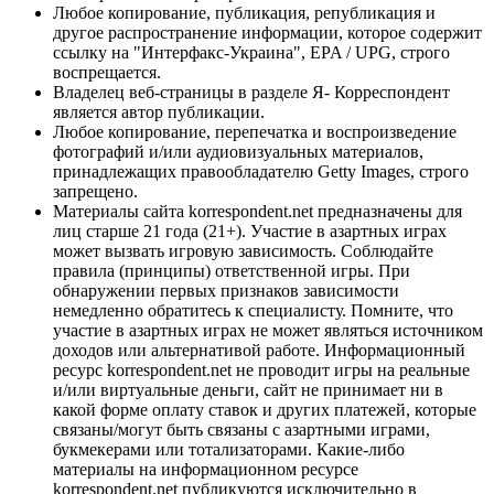
Любое копирование, публикация, републикация и
другое распространение информации, которое содержит
ссылку на "Интерфакс-Украина", EPA / UPG, строго
воспрещается.
Владелец веб-страницы в разделе Я- Корреспондент
является автор публикации.
Любое копирование, перепечатка и воспроизведение
фотографий и/или аудиовизуальных материалов,
принадлежащих правообладателю Getty Images, строго
запрещено.
Материалы сайта korrespondent.net предназначены для
лиц старше 21 года (21+). Участие в азартных играх
может вызвать игровую зависимость. Соблюдайте
правила (принципы) ответственной игры. При
обнаружении первых признаков зависимости
немедленно обратитесь к специалисту. Помните, что
участие в азартных играх не может являться источником
доходов или альтернативой работе. Информационный
ресурс korrespondent.net не проводит игры на реальные
и/или виртуальные деньги, сайт не принимает ни в
какой форме оплату ставок и других платежей, которые
связаны/могут быть связаны с азартными играми,
букмекерами или тотализаторами. Какие-либо
материалы на информационном ресурсе
korrespondent.net публикуются исключительно в