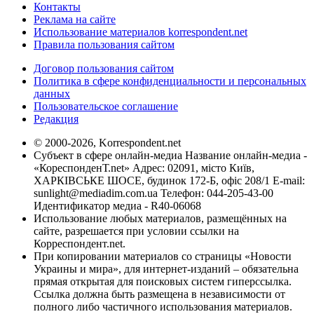
Контакты
Реклама на сайте
Использование материалов korrespondent.net
Правила пользования сайтом
Договор пользования сайтом
Политика в сфере конфиденциальности и персональных
данных
Пользовательское соглашение
Редакция
© 2000-2026, Korrespondent.net
Субъект в сфере онлайн-медиа Название онлайн-медиа -
«КореспонденТ.net» Адрес: 02091, місто Київ,
ХАРКІВСЬКЕ ШОСЕ, будинок 172-Б, офіс 208/1 E-mail:
sunlight@mediadim.com.ua
Телефон: 044-205-43-00
Идентификатор медиа - R40-06068
Использование любых материалов, размещённых на
сайте, разрешается при условии ссылки на
Корреспондент.net.
При копировании материалов со страницы «Новости
Украины и мира», для интернет-изданий – обязательна
прямая открытая для поисковых систем гиперссылка.
Ссылка должна быть размещена в независимости от
полного либо частичного использования материалов.