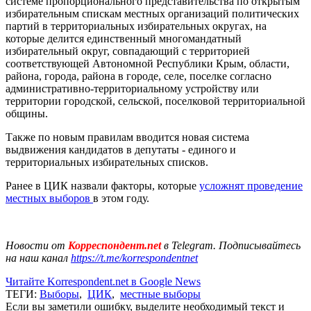
системе пропорционального представительства по открытым
избирательным спискам местных организаций политических
партий в территориальных избирательных округах, на
которые делится единственный многомандатный
избирательный округ, совпадающий с территорией
соответствующей Автономной Республики Крым, области,
района, города, района в городе, селе, поселке согласно
административно-территориальному устройству или
территории городской, сельской, поселковой территориальной
общины.
Также по новым правилам вводится новая система
выдвижения кандидатов в депутаты - единого и
территориальных избирательных списков.
Ранее в ЦИК назвали факторы, которые
усложнят проведение
местных выборов
в этом году.
Новости от
Корреспондент.net
в Telegram. Подписывайтесь
на наш канал
https://t.me/korrespondentnet
Читайте Korrespondent.net в Google News
ТЕГИ:
Выборы
,
ЦИК
,
местные выборы
Если вы заметили ошибку, выделите необходимый текст и