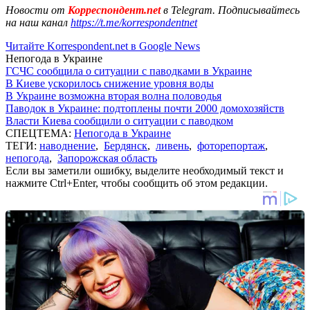
Новости от
Корреспондент.net
в Telegram. Подписывайтесь
на наш канал
https://t.me/korrespondentnet
Читайте Korrespondent.net в Google News
Непогода в Украине
ГСЧС сообщила о ситуации с паводками в Украине
В Киеве ускорилось снижение уровня воды
В Украине возможна вторая волна половодья
Паводок в Украине: подтоплены почти 2000 домохозяйств
Власти Киева сообщили о ситуации с паводком
СПЕЦТЕМА:
Непогода в Украине
ТЕГИ:
наводнение
,
Бердянск
,
ливень
,
фоторепортаж
,
непогода
,
Запорожская область
Если вы заметили ошибку, выделите необходимый текст и
нажмите Ctrl+Enter, чтобы сообщить об этом редакции.