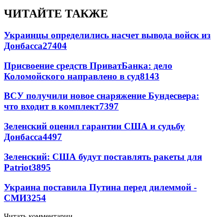
ЧИТАЙТЕ ТАКЖЕ
Украинцы определились насчет вывода войск из
Донбасса
27404
Присвоение средств ПриватБанка: дело
Коломойского направлено в суд
8143
ВСУ получили новое снаряжение Бундесвера:
что входит в комплект
7397
Зеленский оценил гарантии США и судьбу
Донбасса
4497
Зеленский: США будут поставлять ракеты для
Patriot
3895
Украина поставила Путина перед дилеммой -
СМИ
3254
Читать комментарии