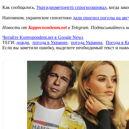
Как сообщалось,
Укргидрометцентр спрогнозировал
, когда зак
Напомним, украинские синоптики
дали прогноз погоды на авг
Новости от
Корреспондент.net
в Telegram. Подписывайтесь н
Читайте Korrespondent.net в Google News
ТЕГИ:
дожди
,
погода в Украине
,
погода Украина
,
Погода в К
Если вы заметили ошибку, выделите необходимый текст и нажми