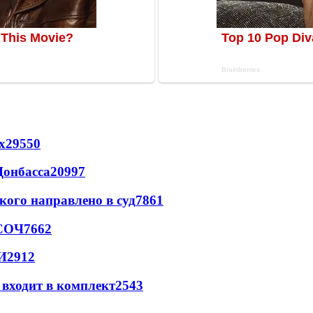
х
29550
Донбасса
20997
кого направлено в суд
7861
 СОЧ
7662
И
2912
 входит в комплект
2543