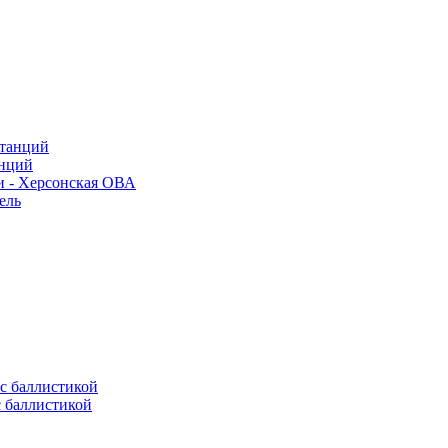
анций
и - Херсонская ОВА
ель
с баллистикой